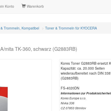
in Konto
Warenkorb
 & Trommeln, Kompatibel
Toner & Trommeln für KYOCERA
A/mita TK-360, schwarz (G2883RB)
Kores Toner G2883RB ersetzt 
Kapazität: ca. 20.000 Seiten
wiederaufbereitet nach DIN 338
(G2883RB)
FS-4020DN
Informationen zur Produktsicherhei
Kores Europe s.r.o.
Nivka 336
CZ-37853 Strmilov