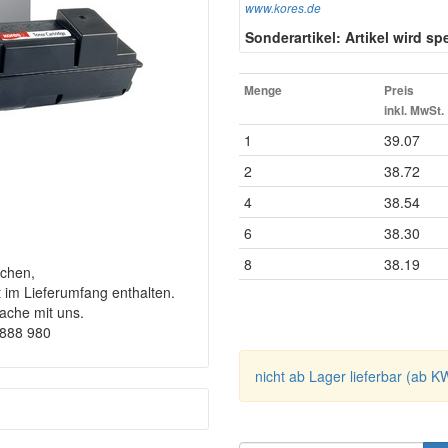
www.kores.de
Sonderartikel: Artikel wird spez
Menge
Preis
inkl. MwSt.
1
39.07
2
38.72
4
38.54
6
38.30
8
38.19
chen,
t im Lieferumfang enthalten.
rache mit uns.
9888 980
nicht ab Lager lieferbar (ab K