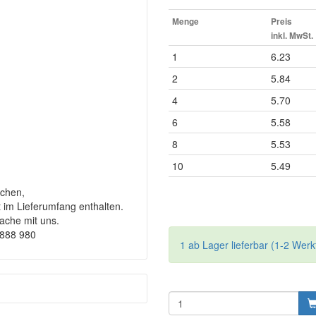
Menge
Preis
inkl. MwSt.
1
6.23
2
5.84
4
5.70
6
5.58
8
5.53
10
5.49
chen,
t im Lieferumfang enthalten.
rache mit uns.
9888 980
1 ab Lager lieferbar (1-2 Werk