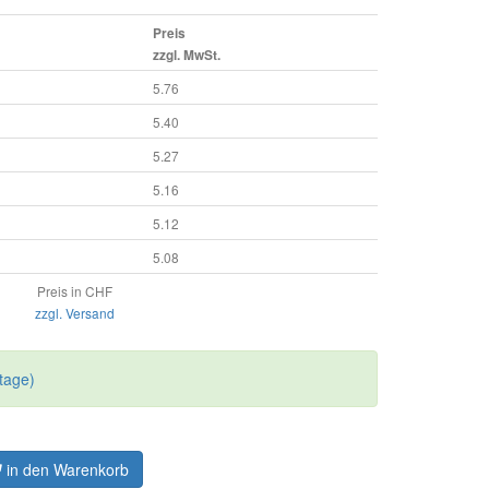
Preis
zzgl. MwSt.
5.76
5.40
5.27
5.16
5.12
5.08
Preis in CHF
zzgl. Versand
tage)
in den Warenkorb