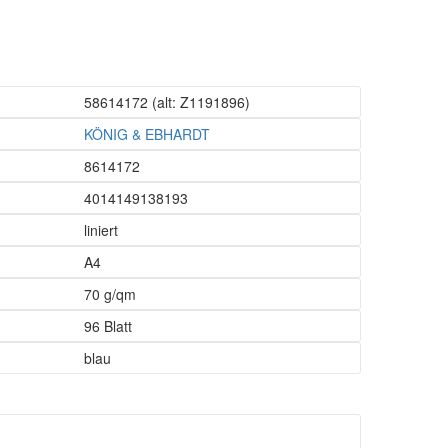
58614172
(alt: Z1191896)
KÖNIG & EBHARDT
8614172
4014149138193
liniert
A4
70 g/qm
96 Blatt
blau