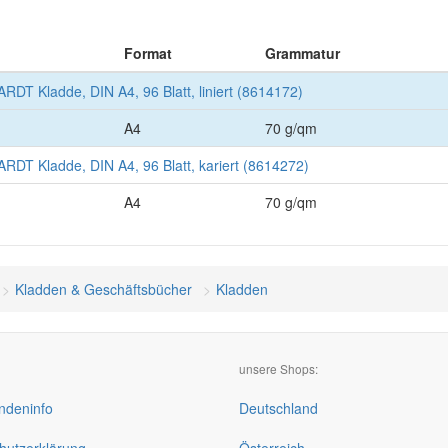
Format
Grammatur
DT Kladde, DIN A4, 96 Blatt, liniert (8614172)
A4
70 g/qm
DT Kladde, DIN A4, 96 Blatt, kariert (8614272)
A4
70 g/qm
Kladden & Geschäftsbücher
Kladden
unsere Shops:
deninfo
Deutschland