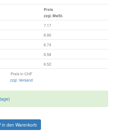
Preis
zzgl. MwSt.
7.17
6.90
6.74
6.58
6.52
Preis in CHF
zzgl. Versand
tage)
in den Warenkorb