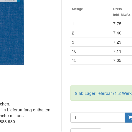
Menge
Preis
inkl. MwSt.
1
7.75
2
7.46
5
7.29
10
7.11
15
7.05
9 ab Lager lieferbar (1-2 Werk
chen,
t im Lieferumfang enthalten.
rache mit uns.
9888 980