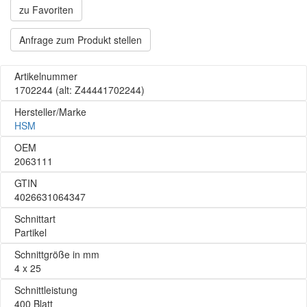
zu Favoriten
Anfrage zum Produkt stellen
Artikelnummer
1702244
(alt: Z44441702244)
Hersteller/Marke
HSM
OEM
2063111
GTIN
4026631064347
Schnittart
Partikel
Schnittgröße in mm
4 x 25
Schnittleistung
400 Blatt