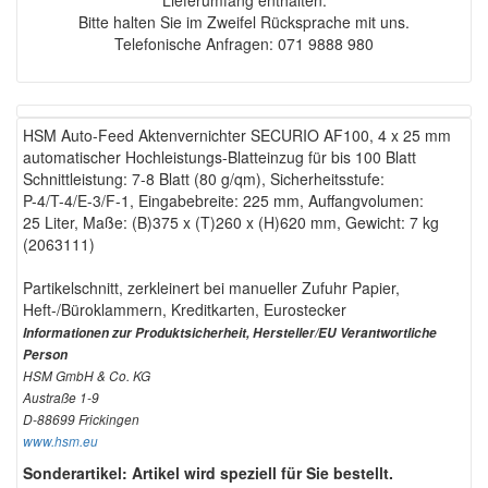
Lieferumfang enthalten.
Bitte halten Sie im Zweifel Rücksprache mit uns.
Telefonische Anfragen: 071 9888 980
HSM Auto-Feed Aktenvernichter SECURIO AF100, 4 x 25 mm
automatischer Hochleistungs-Blatteinzug für bis 100 Blatt
Schnittleistung: 7-8 Blatt (80 g/qm), Sicherheitsstufe:
P-4/T-4/E-3/F-1, Eingabebreite: 225 mm, Auffangvolumen:
25 Liter, Maße: (B)375 x (T)260 x (H)620 mm, Gewicht: 7 kg
(2063111)
Partikelschnitt, zerkleinert bei manueller Zufuhr Papier,
Heft-/Büroklammern, Kreditkarten, Eurostecker
Informationen zur Produktsicherheit, Hersteller/EU Verantwortliche
Person
HSM GmbH & Co. KG
Austraße 1-9
D-88699 Frickingen
www.hsm.eu
Sonderartikel: Artikel wird speziell für Sie bestellt.