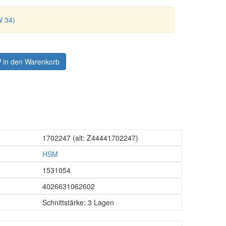
W 34)
in den Warenkorb
1702247
(alt: Z44441702247)
HSM
1531054
4026631062602
Schnittstärke: 3 Lagen