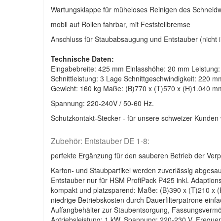
Wartungsklappe für müheloses Reinigen des Schneid
mobil auf Rollen fahrbar, mit Feststellbremse
Anschluss für Staubabsaugung und Entstauber (nicht 
Technische Daten:
Eingabebreite: 425 mm Einlasshöhe: 20 mm Leistung:
Schnittleistung: 3 Lage Schnittgeschwindigkeit: 220 m
Gewicht: 160 kg Maße: (B)770 x (T)570 x (H)1.040 m
Spannung: 220-240V / 50-60 Hz.
Schutzkontakt-Stecker - für unsere schweizer Kunden wi
Zubehör: Entstauber DE 1-8:
perfekte Ergänzung für den sauberen Betrieb der Ve
Karton- und Staubpartikel werden zuverlässig abgesa
Entstauber nur für HSM ProfiPack P425 inkl. Adaption
kompakt und platzsparend: Maße: (B)390 x (T)210 x (H
niedrige Betriebskosten durch Dauerfilterpatrone einfa
Auffangbehälter zur Staubentsorgung, Fassungsvermög
Antriebsleistung: 1 kW, Spannung: 220-230 V, Frequenz