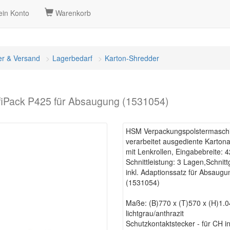
in Konto
Warenkorb
er & Versand
Lagerbedarf
Karton-Shredder
iPack P425 für Absaugung (1531054)
HSM Verpackungspolstermaschi
verarbeitet ausgediente Kartona
mit Lenkrollen, Eingabebreite:
Schnittleistung: 3 Lagen,Schnit
inkl. Adaptionssatz für Absaugu
(1531054)
Maße: (B)770 x (T)570 x (H)1.
lichtgrau/anthrazit
Schutzkontaktstecker - für CH in