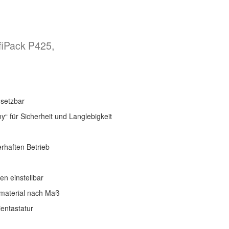
iPack P425,
nsetzbar
“ für Sicherheit und Langlebigkeit
erhaften Betrieb
en einstellbar
ermaterial nach Maß
ientastatur