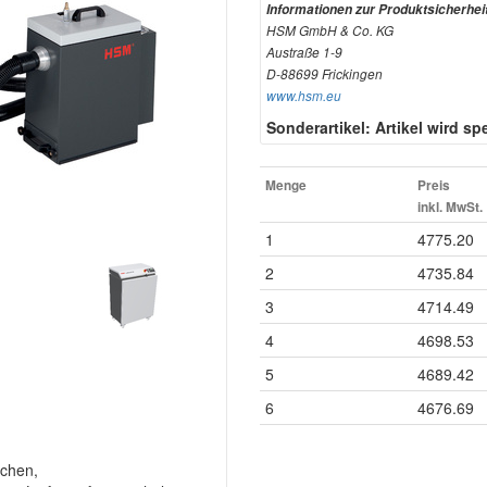
Informationen zur Produktsicherhei
HSM GmbH & Co. KG
Austraße 1-9
D-88699 Frickingen
www.hsm.eu
Sonderartikel: Artikel wird spez
Menge
Preis
inkl. MwSt.
1
4775.20
2
4735.84
3
4714.49
4
4698.53
5
4689.42
6
4676.69
chen,