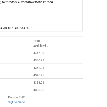
t, Hersteller/EU Verantwortliche Person
iell für Sie bestellt.
Preis
zzgl. MwSt.
4417.39
4380.98
4361.23
4346.47
4338.04
4326.26
Preis in CHF
zzgl. Versand