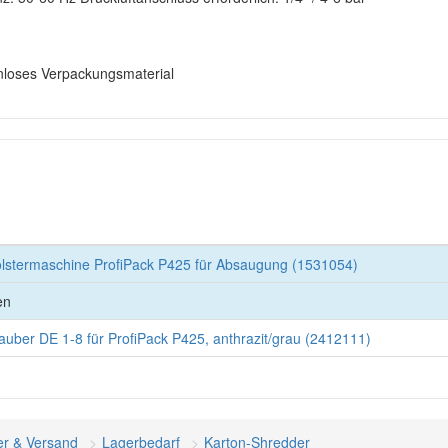
enloses Verpackungsmaterial
stermaschine ProfiPack P425 für Absaugung (1531054)
en
uber DE 1-8 für ProfiPack P425, anthrazit/grau (2412111)
er & Versand
Lagerbedarf
Karton-Shredder