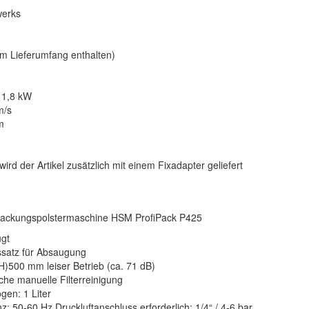
werks
im Lieferumfang enthalten)
 1,8 kW
m/s
m
rd der Artikel zusätzlich mit einem Fixadapter geliefert
rpackungspolstermaschine HSM ProfiPack P425
ugt
ssatz für Absaugung
)500 mm leiser Betrieb (ca. 71 dB)
che manuelle Filterreinigung
en: 1 Liter
: 50-60 Hz Druckluftanschluss erforderlich: 1/4“ / 4-6 bar