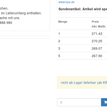
www.hpe.de
chen,
Sonderartikel: Artikel wird spez
t im Lieferumfang enthalten.
rache mit uns.
Menge
Preis
9888 980
inkl. MwSt.
1
271.43
2
270.25
3
269.07
5
267.90
nicht ab Lager lieferbar (ab K