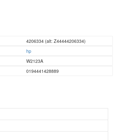
4206334
(alt: Z44444206334)
hp
W2123A
0194441428889