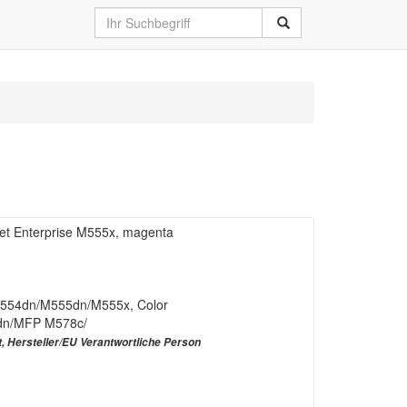
Jet Enterprise M555x, magenta
e M554dn/M555dn/M555x, Color
8dn/MFP M578c/
t, Hersteller/EU Verantwortliche Person