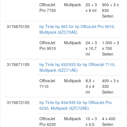
OfficeJet
Multipack
20 + 3
900 + 3 x
Pro 7720
x 9 ml
630
Seiten
3176670155
hp Tinte hp 963 für hp OfficeJet Pro 9010,
Mulitpack (6ZC70AE)
OfficeJet
Multipack
24 + 3
1.000 + 3
Pro 9010
x 10,7
x 700
ml
Seiten
3176671155
hp Tinte hp 932/933 für hp OfficeJet 7110,
Multipack (6ZC71AE)
OfficeJet
Multipack
8,5 +
400 + 3 x
7110
3 x 4
330
ml
Seiten
3176672155
hp Tinte hp 934/935 für hp OfficeJet Pro
6230, Multipack (6ZC72AE)
OfficeJet
Multipack
10 + 3
4 x 400
Pro 6230
x 4,5
Seiten