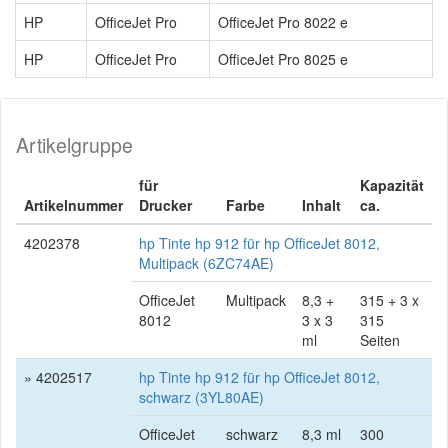
HP
OfficeJet Pro
OfficeJet Pro 8022 e
HP
OfficeJet Pro
OfficeJet Pro 8025 e
Artikelgruppe
für
Kapazität
Artikelnummer
Drucker
Farbe
Inhalt
ca.
4202378
hp Tinte hp 912 für hp OfficeJet 8012,
Multipack (6ZC74AE)
OfficeJet
Multipack
8,3 +
315 + 3 x
8012
3 x 3
315
ml
Seiten
» 4202517
hp Tinte hp 912 für hp OfficeJet 8012,
schwarz (3YL80AE)
OfficeJet
schwarz
8,3 ml
300