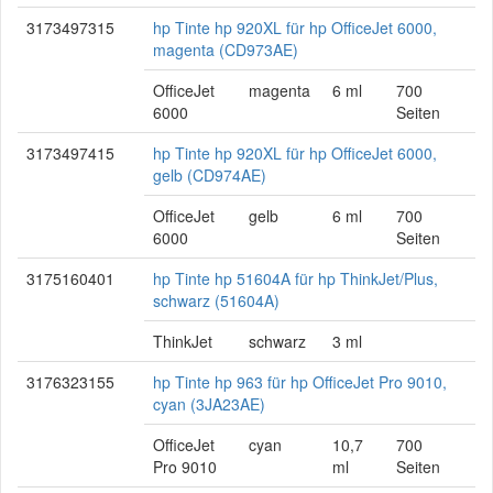
3173497315
hp Tinte hp 920XL für hp OfficeJet 6000,
magenta (CD973AE)
OfficeJet
magenta
6 ml
700
6000
Seiten
3173497415
hp Tinte hp 920XL für hp OfficeJet 6000,
gelb (CD974AE)
OfficeJet
gelb
6 ml
700
6000
Seiten
3175160401
hp Tinte hp 51604A für hp ThinkJet/Plus,
schwarz (51604A)
ThinkJet
schwarz
3 ml
3176323155
hp Tinte hp 963 für hp OfficeJet Pro 9010,
cyan (3JA23AE)
OfficeJet
cyan
10,7
700
Pro 9010
ml
Seiten