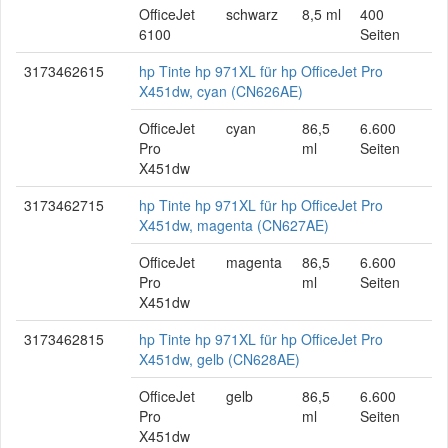
OfficeJet
schwarz
8,5 ml
400
6100
Seiten
3173462615
hp Tinte hp 971XL für hp OfficeJet Pro
X451dw, cyan (CN626AE)
OfficeJet
cyan
86,5
6.600
Pro
ml
Seiten
X451dw
3173462715
hp Tinte hp 971XL für hp OfficeJet Pro
X451dw, magenta (CN627AE)
OfficeJet
magenta
86,5
6.600
Pro
ml
Seiten
X451dw
3173462815
hp Tinte hp 971XL für hp OfficeJet Pro
X451dw, gelb (CN628AE)
OfficeJet
gelb
86,5
6.600
Pro
ml
Seiten
X451dw