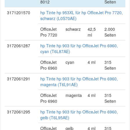
8012
Seiten
3171201570
hp Tinte hp 953XL für hp OfficeJet Pro 7720,
schwarz (L0S70AE)
OfficeJet
schwarz
42,5
2.000
Pro 7720
ml
Seiten
3172061287
hp Tinte hp 903 für hp OfficeJet Pro 6960,
cyan (T6L87AE)
OfficeJet
cyan
4 ml
315
Pro 6960
Seiten
3172061291
hp Tinte hp 903 für hp OfficeJet Pro 6960,
magenta (T6L91AE)
OfficeJet
magenta
4 ml
315
Pro 6960
Seiten
3172061295
hp Tinte hp 903 für hp OfficeJet Pro 6960,
gelb (T6L95AE)
OfficeJet
gelb
4 ml
315