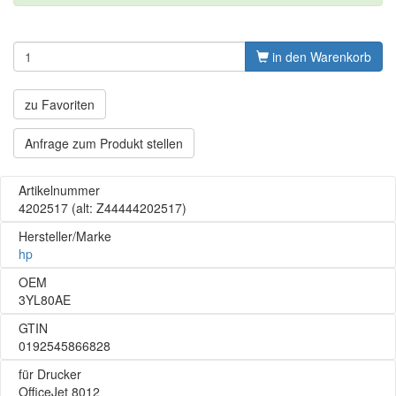
in den Warenkorb
zu Favoriten
Anfrage zum Produkt stellen
Artikelnummer
4202517
(alt: Z44444202517)
Hersteller/Marke
hp
OEM
3YL80AE
GTIN
0192545866828
für Drucker
OfficeJet 8012