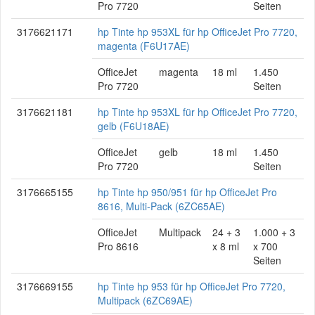
Pro 7720
Seiten
3176621171
hp Tinte hp 953XL für hp OfficeJet Pro 7720,
magenta (F6U17AE)
OfficeJet
magenta
18 ml
1.450
Pro 7720
Seiten
3176621181
hp Tinte hp 953XL für hp OfficeJet Pro 7720,
gelb (F6U18AE)
OfficeJet
gelb
18 ml
1.450
Pro 7720
Seiten
3176665155
hp Tinte hp 950/951 für hp OfficeJet Pro
8616, Multi-Pack (6ZC65AE)
OfficeJet
Multipack
24 + 3
1.000 + 3
Pro 8616
x 8 ml
x 700
Seiten
3176669155
hp Tinte hp 953 für hp OfficeJet Pro 7720,
Multipack (6ZC69AE)