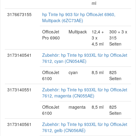
ml
3176673155
hp Tinte hp 903 für hp OfficeJet 6960,
Multipack (6ZC73AE)
OfficeJet
Multipack
12,4 +
300 + 3 x
Pro 6960
3 x
315
4,5 ml
Seiten
3173140541
Zubehör: hp Tinte hp 933XL für hp OfficeJet
7612, cyan (CN054AE)
OfficeJet
cyan
8,5 ml
825
6100
Seiten
3173140551
Zubehör: hp Tinte hp 933XL für hp OfficeJet
7612, magenta (CN055AE)
OfficeJet
magenta
8,5 ml
825
6100
Seiten
3173140561
Zubehör: hp Tinte hp 933XL für hp OfficeJet
7612, gelb (CN056AE)