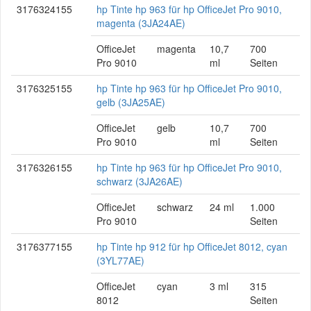
3176324155
hp Tinte hp 963 für hp OfficeJet Pro 9010,
magenta (3JA24AE)
OfficeJet
magenta
10,7
700
Pro 9010
ml
Seiten
3176325155
hp Tinte hp 963 für hp OfficeJet Pro 9010,
gelb (3JA25AE)
OfficeJet
gelb
10,7
700
Pro 9010
ml
Seiten
3176326155
hp Tinte hp 963 für hp OfficeJet Pro 9010,
schwarz (3JA26AE)
OfficeJet
schwarz
24 ml
1.000
Pro 9010
Seiten
3176377155
hp Tinte hp 912 für hp OfficeJet 8012, cyan
(3YL77AE)
OfficeJet
cyan
3 ml
315
8012
Seiten