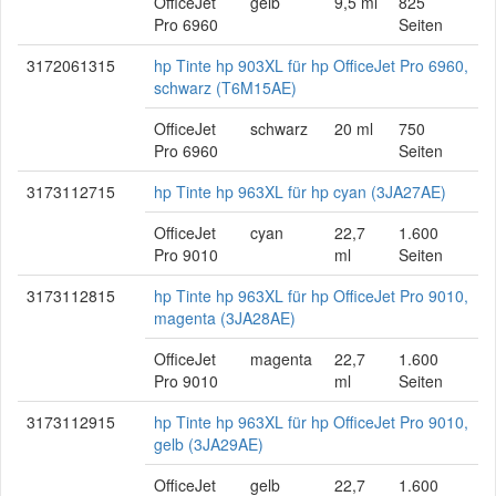
OfficeJet
gelb
9,5 ml
825
Pro 6960
Seiten
3172061315
hp Tinte hp 903XL für hp OfficeJet Pro 6960,
schwarz (T6M15AE)
OfficeJet
schwarz
20 ml
750
Pro 6960
Seiten
3173112715
hp Tinte hp 963XL für hp cyan (3JA27AE)
OfficeJet
cyan
22,7
1.600
Pro 9010
ml
Seiten
3173112815
hp Tinte hp 963XL für hp OfficeJet Pro 9010,
magenta (3JA28AE)
OfficeJet
magenta
22,7
1.600
Pro 9010
ml
Seiten
3173112915
hp Tinte hp 963XL für hp OfficeJet Pro 9010,
gelb (3JA29AE)
OfficeJet
gelb
22,7
1.600