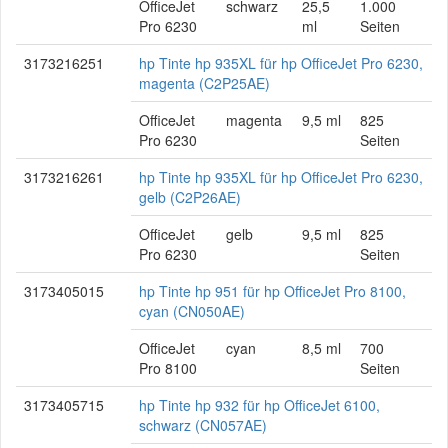
OfficeJet
schwarz
25,5
1.000
Pro 6230
ml
Seiten
3173216251
hp Tinte hp 935XL für hp OfficeJet Pro 6230,
magenta (C2P25AE)
OfficeJet
magenta
9,5 ml
825
Pro 6230
Seiten
3173216261
hp Tinte hp 935XL für hp OfficeJet Pro 6230,
gelb (C2P26AE)
OfficeJet
gelb
9,5 ml
825
Pro 6230
Seiten
3173405015
hp Tinte hp 951 für hp OfficeJet Pro 8100,
cyan (CN050AE)
OfficeJet
cyan
8,5 ml
700
Pro 8100
Seiten
3173405715
hp Tinte hp 932 für hp OfficeJet 6100,
schwarz (CN057AE)