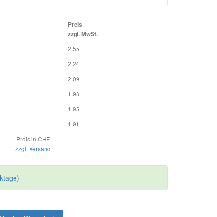
Preis
zzgl. MwSt.
2.55
2.24
2.09
1.98
1.95
1.91
Preis in CHF
zzgl. Versand
rktage)