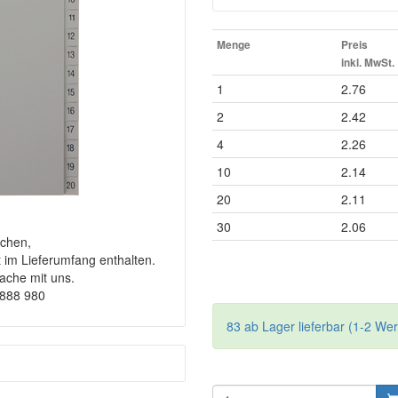
Menge
Preis
inkl. MwSt.
1
2.76
2
2.42
4
2.26
10
2.14
20
2.11
30
2.06
chen,
t im Lieferumfang enthalten.
rache mit uns.
9888 980
83 ab Lager lieferbar (1-2 We