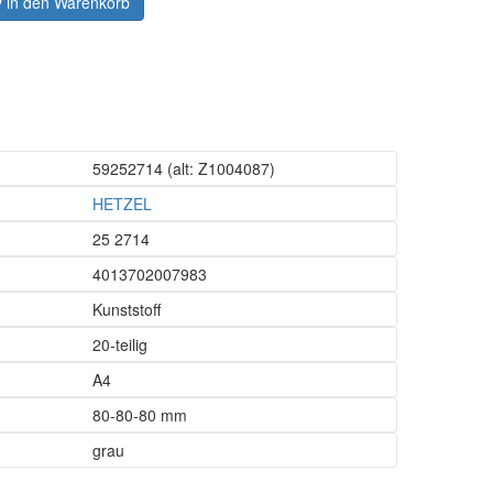
in den Warenkorb
59252714
(alt: Z1004087)
HETZEL
25 2714
4013702007983
Kunststoff
20-teilig
A4
80-80-80 mm
grau