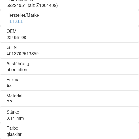
59224951
(alt: Z1004409)
Hersteller/Marke
HETZEL
OEM
22495190
GTIN
4013702513859
Ausführung
oben offen
Format
A4
Material
PP
Stärke
0,11 mm
Farbe
glasklar