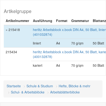
Artikelgruppe
Artikelnummer
Ausführung
Format
Grammatur
Blattanz
» 215418
herlitz Arbeitsblock x.book DIN A4, 50 Blatt, linier
(401032874)
liniert
A4
70 g/qm
50 Blatt
215434
herlitz Arbeitsblock x.book DIN A4, 50 Blatt, karie
(400132878)
kariert
A4
70 g/qm
50 Blatt
Startseite
Schule & Studium
Hefte, Blöcke & mehr
Schul- & Arbeitsblöcke
Arbeitsblätterblöcke