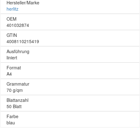
Hersteller/Marke
herlitz
OEM
401032874
GTIN
4008110215419
Ausführung
liniert
Format
A4
Grammatur
70 g/qm
Blattanzahl
50 Blatt
Farbe
blau