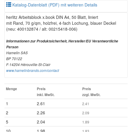
Katalog-Datenblatt (PDF) mit weiteren Details
herlitz Arbeitsblock x.book DIN A4, 50 Blatt, liniert
mit Rand, 70 g/qm, holzfrei, 4-fach Lochung, blauer Deckel
(neu: 400132874 / alt: 00215418-006)
Informationen zur Produktsicherheit, Hersteller/EU Verantwortliche
Person
Hamelin SAS
BP 70122
F-14204 Hérouville-St-Clair
www.hamelinbrands.com/contact
Menge
Preis
Preis
inkl. MwSt.
zzgl. MwSt.
1
2.61
2.41
2
2.26
2.09
5
2.04
1.89
10
1.98
1.83