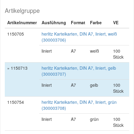
Artikelgruppe
Artikelnummer
Ausführung
Format
Farbe
VE
1150705
herlitz Karteikarten, DIN A7, liniert, weiß
(300003706)
liniert
A7
weiß
100
Stück
» 1150713
herlitz Karteikarten, DIN A7, liniert, gelb
(300003707)
liniert
A7
gelb
100
Stück
1150754
herlitz Karteikarten, DIN A7, liniert, grün
(300003708)
liniert
A7
grün
100
Stück