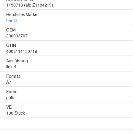
1150713
(alt: Z1184219)
Hersteller/Marke
herlitz
OEM
300003707
GTIN
4008111150719
Ausführung
liniert
Format
A7
Farbe
gelb
VE
100 Stück