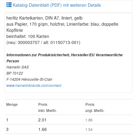
Katalog-Datenblatt (PDF) mit weiteren Details
herlitz Karteikarten, DIN A7, liniert, gelb
aus Papier, 170 g/qm, holzfrei, Linienfarbe: blau, doppelte
Kopflinie
beinhaltet: 100 Karten
(neu: 300003707 / alt: 01150713-001)
Informationen zur Produktsicherheit, Hersteller/EU Verantwortliche
Person
Hamelin SAS
BP 70122
F-14204 Hérouville-St-Clair
www.hamelinbrands.com/contact
Menge
Preis
Preis
inkl. MwSt.
zzgl. MwSt.
1
2.01
1.86
3
1.66
1.54