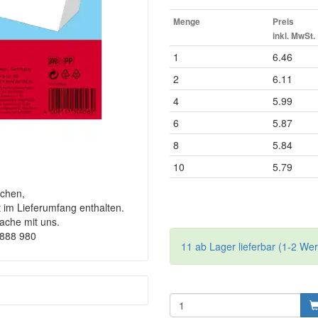
Menge
Preis
inkl. MwSt.
1
6.46
2
6.11
4
5.99
6
5.87
8
5.84
10
5.79
chen,
t im Lieferumfang enthalten.
rache mit uns.
9888 980
11 ab Lager lieferbar (1-2 We