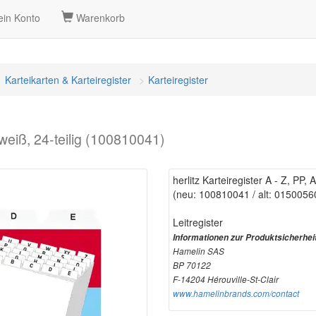
in Konto
Warenkorb
Karteikarten & Karteiregister
Karteiregister
, weiß, 24-teilig (100810041)
herlitz Karteiregister A - Z, PP, 
(neu: 100810041 / alt: 0150056
Leitregister
Informationen zur Produktsicherhei
Hamelin SAS
BP 70122
F-14204 Hérouville-St-Clair
www.hamelinbrands.com/contact