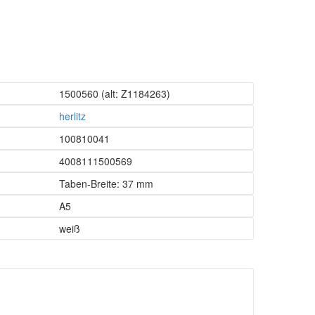
1500560
(alt: Z1184263)
herlitz
100810041
4008111500569
Taben-Breite: 37 mm
A5
weiß