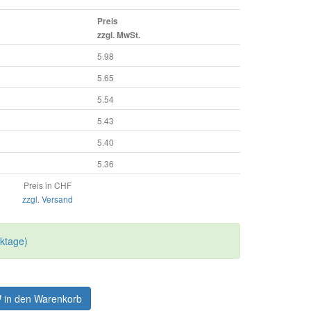
Preis
zzgl. MwSt.
5.98
5.65
5.54
5.43
5.40
5.36
Preis in CHF
zzgl. Versand
rktage)
in den Warenkorb