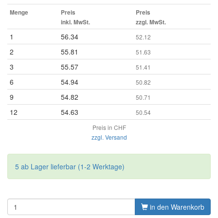
Menge
Preis
Preis
inkl. MwSt.
zzgl. MwSt.
1
56.34
52.12
2
55.81
51.63
3
55.57
51.41
6
54.94
50.82
9
54.82
50.71
12
54.63
50.54
Preis in CHF
zzgl. Versand
5 ab Lager lieferbar (1-2 Werktage)
in den Warenkorb