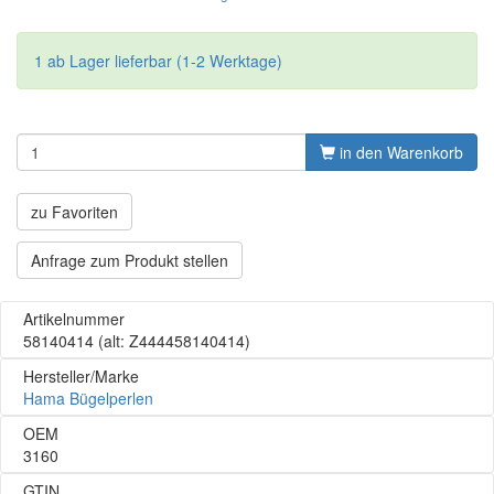
1 ab Lager lieferbar (1-2 Werktage)
in den Warenkorb
zu Favoriten
Anfrage zum Produkt stellen
Artikelnummer
58140414
(alt: Z444458140414)
Hersteller/Marke
Hama Bügelperlen
OEM
3160
GTIN