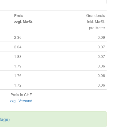
Grundpreis
Preis
inkl. MwSt.
zzgl. MwSt.
pro Meter
2.36
0.09
2.04
0.07
1.88
0.07
1.79
0.06
1.76
0.06
1.72
0.06
Preis in CHF
zzgl. Versand
tage)