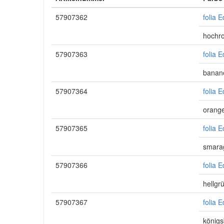
57907362
folia 
hochro
57907363
folia 
banan
57907364
folia 
orang
57907365
folia 
smara
57907366
folia 
hellgr
57907367
folia 
königs