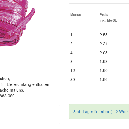
Menge
Preis
inkl. MwSt.
1
2.55
2
2.21
4
2.03
8
1.93
12
1.90
chen,
20
1.86
t im Lieferumfang enthalten.
rache mit uns.
9888 980
8 ab Lager lieferbar (1-2 Werk