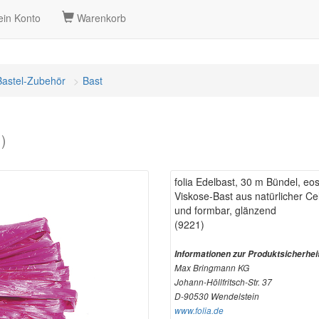
in Konto
Warenkorb
Bastel-Zubehör
Bast
1)
folia Edelbast, 30 m Bündel, eos
Viskose-Bast aus natürlicher Ce
und formbar, glänzend
(9221)
Informationen zur Produktsicherhei
Max Bringmann KG
Johann-Höllfritsch-Str. 37
D-90530 Wendelstein
www.folia.de