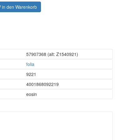
in den Warenkorb
57907368
(alt: Z1540921)
folia
9221
4001868092219
eosin