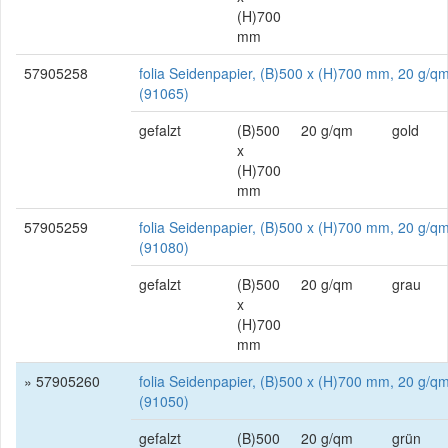
(H)700
mm
57905258
folia Seidenpapier, (B)500 x (H)700 mm, 20 g/qm
(91065)
gefalzt
(B)500
20 g/qm
gold
x
(H)700
mm
57905259
folia Seidenpapier, (B)500 x (H)700 mm, 20 g/qm
(91080)
gefalzt
(B)500
20 g/qm
grau
x
(H)700
mm
» 57905260
folia Seidenpapier, (B)500 x (H)700 mm, 20 g/qm
(91050)
gefalzt
(B)500
20 g/qm
grün