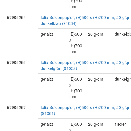
(H)700
mm
57905254
folia Seidenpapier, (B)500 x (H)700 mm, 20 g/qm
dunkelblau (91034)
gefalzt
(B)500
20 g/qm
dunkelbl
x
(H)700
mm
57905255
folia Seidenpapier, (B)500 x (H)700 mm, 20 g/qm
dunkelgrün (91052)
gefalzt
(B)500
20 g/qm
dunkelg
x
(H)700
mm
57905257
folia Seidenpapier, (B)500 x (H)700 mm, 20 g/qm,
(91061)
gefalzt
(B)500
20 g/qm
flieder
x