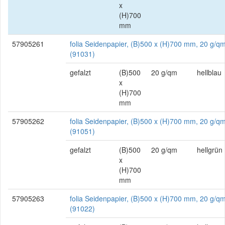
x
(H)700
mm
57905261
folia Seidenpapier, (B)500 x (H)700 mm, 20 g/qm
(91031)
gefalzt
(B)500
20 g/qm
hellblau
x
(H)700
mm
57905262
folia Seidenpapier, (B)500 x (H)700 mm, 20 g/qm
(91051)
gefalzt
(B)500
20 g/qm
hellgrün
x
(H)700
mm
57905263
folia Seidenpapier, (B)500 x (H)700 mm, 20 g/qm
(91022)