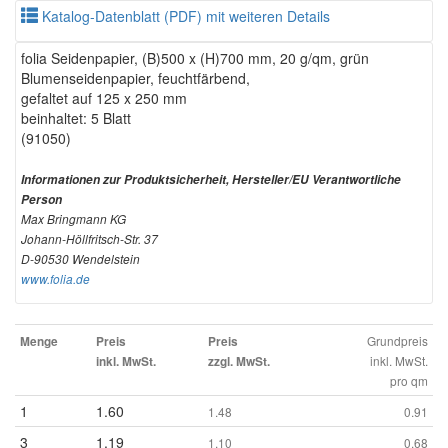
Katalog-Datenblatt (PDF) mit weiteren Details
folia Seidenpapier, (B)500 x (H)700 mm, 20 g/qm, grün
Blumenseidenpapier, feuchtfärbend,
gefaltet auf 125 x 250 mm
beinhaltet: 5 Blatt
(91050)
Informationen zur Produktsicherheit, Hersteller/EU Verantwortliche
Person
Max Bringmann KG
Johann-Höllfritsch-Str. 37
D-90530 Wendelstein
www.folia.de
Grundpreis
Menge
Preis
Preis
inkl. MwSt.
inkl. MwSt.
zzgl. MwSt.
pro qm
1
1.60
1.48
0.91
3
1.19
1.10
0.68