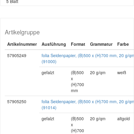
5 Blatt
Artikelgruppe
Artikelnummer
Ausführung
Format
Grammatur
Farbe
57905249
folia Seidenpapier, (B)500 x (H)700 mm, 20 g/q
(91000)
gefalzt
(B)500
20 g/qm
weiß
x
(H)700
mm
57905250
folia Seidenpapier, (B)500 x (H)700 mm, 20 g/qm
(91014)
gefalzt
(B)500
20 g/qm
altgold
x
(H)700