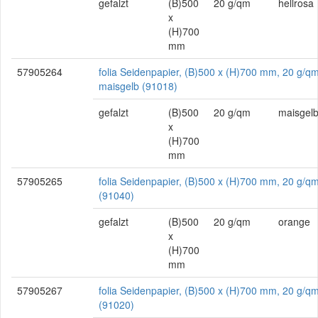
gefalzt
(B)500
20 g/qm
hellrosa
x
(H)700
mm
57905264
folia Seidenpapier, (B)500 x (H)700 mm, 20 g/qm
maisgelb (91018)
gefalzt
(B)500
20 g/qm
maisgel
x
(H)700
mm
57905265
folia Seidenpapier, (B)500 x (H)700 mm, 20 g/q
(91040)
gefalzt
(B)500
20 g/qm
orange
x
(H)700
mm
57905267
folia Seidenpapier, (B)500 x (H)700 mm, 20 g/qm
(91020)