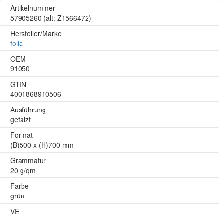
Artikelnummer
57905260
(alt: Z1566472)
Hersteller/Marke
folia
OEM
91050
GTIN
4001868910506
Ausführung
gefalzt
Format
(B)500 x (H)700 mm
Grammatur
20 g/qm
Farbe
grün
VE