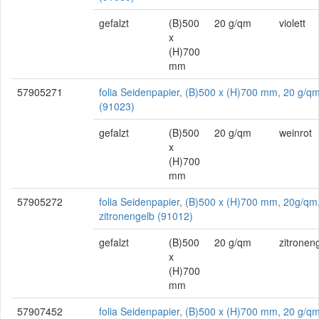
gefalzt
(B)500
20 g/qm
violett
x
(H)700
mm
57905271
folia Seidenpapier, (B)500 x (H)700 mm, 20 g/qm
(91023)
gefalzt
(B)500
20 g/qm
weinrot
x
(H)700
mm
57905272
folia Seidenpapier, (B)500 x (H)700 mm, 20g/qm
zitronengelb (91012)
gefalzt
(B)500
20 g/qm
zitronen
x
(H)700
mm
57907452
folia Seidenpapier, (B)500 x (H)700 mm, 20 g/qm