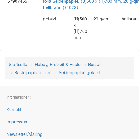
57907455
folia Seidenpapier, (B)500 x (H)700 mm, 20 g/qm
hellbraun (91072)
gefalzt
(B)500
20 g/qm
hellbrau
x
(H)700
mm
Startseite
Hobby, Freizeit & Feste
Basteln
Bastelpapiere - uni
Seidenpapier, gefalzt
Informationen:
Kontakt
Impressum
Newsletter/Mailing