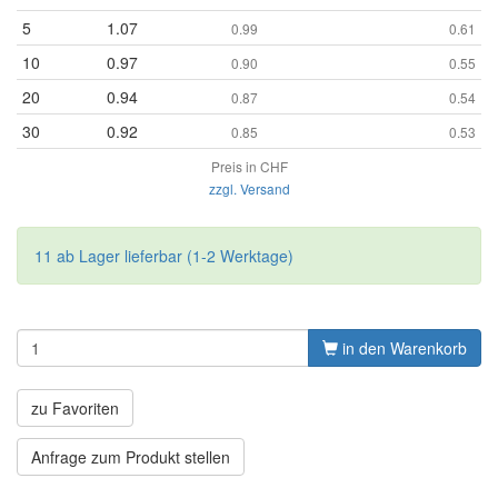
5
1.07
0.99
0.61
10
0.97
0.90
0.55
20
0.94
0.87
0.54
30
0.92
0.85
0.53
Preis in CHF
zzgl. Versand
11 ab Lager lieferbar (1-2 Werktage)
in den Warenkorb
zu Favoriten
Anfrage zum Produkt stellen