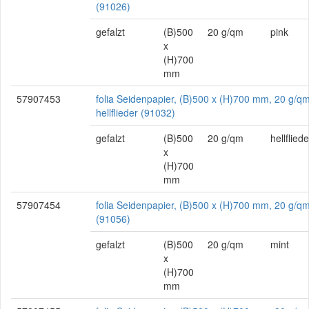
(91026)
gefalzt
(B)500
20 g/qm
pink
x
(H)700
mm
57907453
folia Seidenpapier, (B)500 x (H)700 mm, 20 g/qm
hellflieder (91032)
gefalzt
(B)500
20 g/qm
hellfliede
x
(H)700
mm
57907454
folia Seidenpapier, (B)500 x (H)700 mm, 20 g/qm
(91056)
gefalzt
(B)500
20 g/qm
mint
x
(H)700
mm