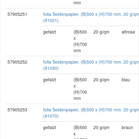
mm
57905251
folia Seidenpapier, (B)500 x (H)700 mm, 20 g/qm
(91021)
gefalzt
(B)500
20 g/qm
altrosa
x
(H)700
mm
57905252
folia Seidenpapier, (B)500 x (H)700 mm, 20 g/qm
(91030)
gefalzt
(B)500
20 g/qm
blau
x
(H)700
mm
57905253
folia Seidenpapier, (B)500 x (H)700 mm, 20 g/q
(91070)
gefalzt
(B)500
20 g/qm
braun
x