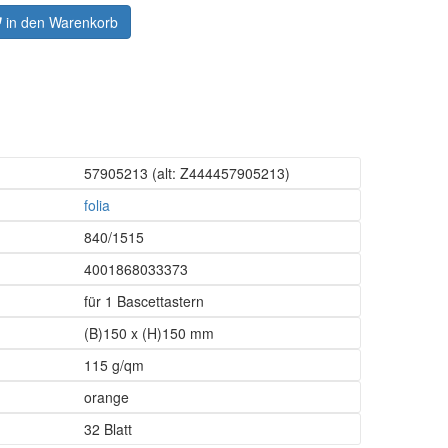
in den Warenkorb
57905213
(alt: Z444457905213)
folia
840/1515
4001868033373
für 1 Bascettastern
(B)150 x (H)150 mm
115 g/qm
orange
32 Blatt