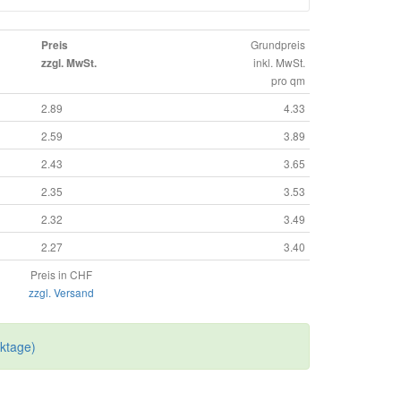
Grundpreis
Preis
inkl. MwSt.
zzgl. MwSt.
pro qm
2.89
4.33
2.59
3.89
2.43
3.65
2.35
3.53
2.32
3.49
2.27
3.40
Preis in CHF
zzgl. Versand
rktage)