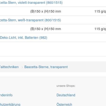
scetta-Stern, violett-transparent (860/1515)
(B)150 x (H)150 mm
115 g/
ascetta-Stern, weiß-transparent (800/1515)
(B)150 x (H)150 mm
115 g/
Deko-Licht, inkl. Batterien (982)
Falttechniken
Bascetta-Sterne, transparent
unsere Shops:
deninfo
Deutschland
hutzerklärung
Österreich