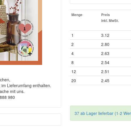
Menge
Preis
inkl. MwSt.
1
3.12
2
2.80
4
2.63
8
2.54
12
2.51
chen,
20
2.45
t im Lieferumfang enthalten.
rache mit uns.
9888 980
37 ab Lager lieferbar (1-2 We