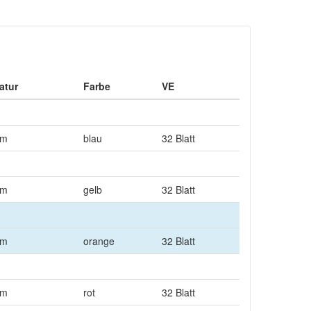
atur
Farbe
VE
qm
blau
32 Blatt
qm
gelb
32 Blatt
qm
orange
32 Blatt
qm
rot
32 Blatt