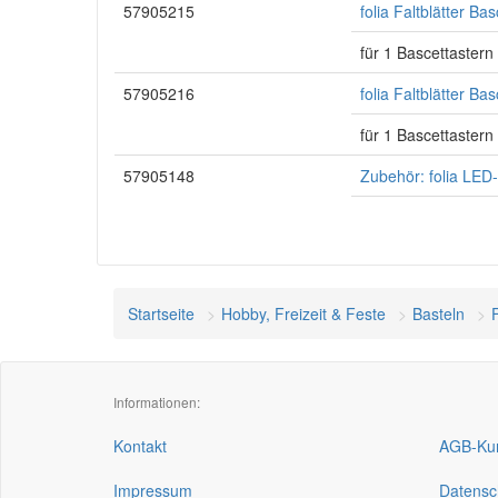
57905215
folia Faltblätter Ba
für 1 Bascettastern
57905216
folia Faltblätter B
für 1 Bascettastern
57905148
Zubehör: folia LED-
Startseite
Hobby, Freizeit & Feste
Basteln
Informationen:
Kontakt
AGB-Kun
Impressum
Datensc