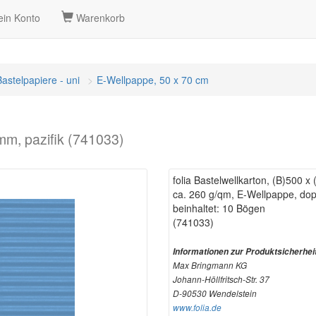
in Konto
Warenkorb
Bastelpapiere - uni
E-Wellpappe, 50 x 70 cm
 mm, pazifik (741033)
folia Bastelwellkarton, (B)500 x
ca. 260 g/qm, E-Wellpappe, dopp
beinhaltet: 10 Bögen
(741033)
Informationen zur Produktsicherhei
Max Bringmann KG
Johann-Höllfritsch-Str. 37
D-90530 Wendelstein
www.folia.de