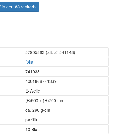
in den Warenkorb
57905883
(alt: Z1541148)
folia
741033
4001868741339
E-Welle
(B)500 x (H)700 mm
ca. 260 g/qm
pazifik
10 Blatt