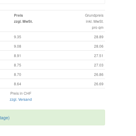
Grundpreis
Preis
inkl. MwSt.
zzgl. MwSt.
pro qm
9.35
28.89
9.08
28.06
8.91
27.51
8.75
27.03
8.70
26.86
8.64
26.69
Preis in CHF
zzgl. Versand
tage)