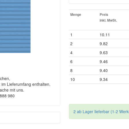
Menge
Preis
inkl. MwSt.
1
10.11
2
9.82
4
9.63
6
9.46
8
9.40
chen,
10
9.34
t im Lieferumfang enthalten.
rache mit uns.
9888 980
2 ab Lager lieferbar (1-2 Werk