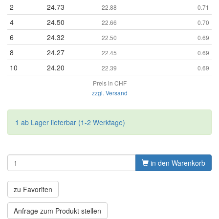
2
24.73
22.88
0.71
4
24.50
22.66
0.70
6
24.32
22.50
0.69
8
24.27
22.45
0.69
10
24.20
22.39
0.69
Preis in CHF
zzgl. Versand
1 ab Lager lieferbar (1-2 Werktage)
in den Warenkorb
zu Favoriten
Anfrage zum Produkt stellen