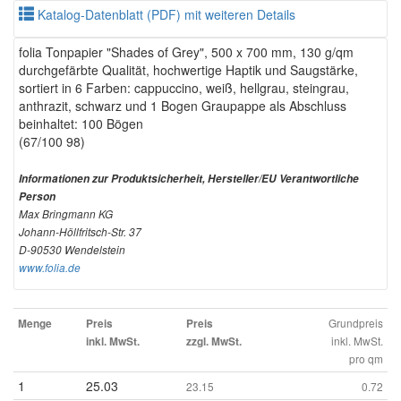
Katalog-Datenblatt (PDF) mit weiteren Details
folia Tonpapier "Shades of Grey", 500 x 700 mm, 130 g/qm
durchgefärbte Qualität, hochwertige Haptik und Saugstärke,
sortiert in 6 Farben: cappuccino, weiß, hellgrau, steingrau,
anthrazit, schwarz und 1 Bogen Graupappe als Abschluss
beinhaltet: 100 Bögen
(67/100 98)
Informationen zur Produktsicherheit, Hersteller/EU Verantwortliche
Person
Max Bringmann KG
Johann-Höllfritsch-Str. 37
D-90530 Wendelstein
www.folia.de
Grundpreis
Menge
Preis
Preis
inkl. MwSt.
inkl. MwSt.
zzgl. MwSt.
pro qm
1
25.03
23.15
0.72