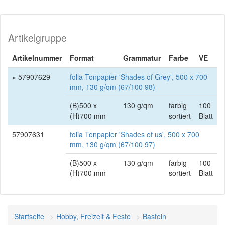
Artikelgruppe
Artikelnummer
Format
Grammatur
Farbe
VE
» 57907629
folia Tonpapier 'Shades of Grey', 500 x 700
mm, 130 g/qm (67/100 98)
(B)500 x
130 g/qm
farbig
100
(H)700 mm
sortiert
Blatt
57907631
folia Tonpapier 'Shades of us', 500 x 700
mm, 130 g/qm (67/100 97)
(B)500 x
130 g/qm
farbig
100
(H)700 mm
sortiert
Blatt
Startseite
Hobby, Freizeit & Feste
Basteln