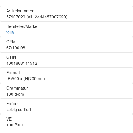
Artikelnummer
57907629
(alt: Z444457907629)
Hersteller/Marke
folia
OEM
67/100 98
GTIN
4001868144512
Format
(B)500 x (H)700 mm
Grammatur
130 g/qm
Farbe
farbig sortiert
VE
100 Blatt