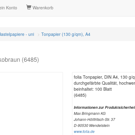
in Konto
Warenkorb
Bastelpapiere - uni
Tonpapier (130 g/qm), A4
okobraun (6485)
folia Tonpapier, DIN A4, 130 g
durchgefärbte Qualität, hochwe
beinhaltet: 100 Blatt
(6485)
Informationen zur Produktsicherhei
Max Bringmann KG
Johann-Höllfritsch-Str. 37
D-90530 Wendelstein
www.folia.de