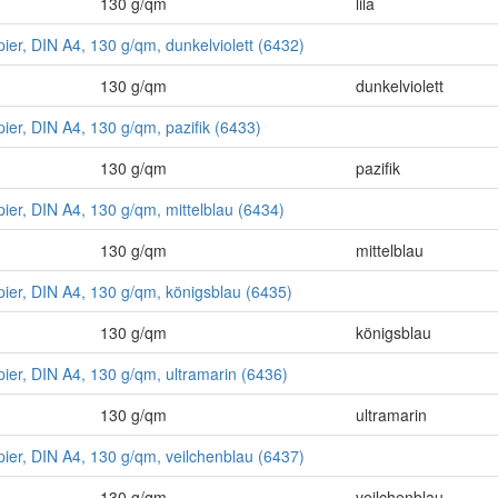
130 g/qm
lila
pier, DIN A4, 130 g/qm, dunkelviolett (6432)
130 g/qm
dunkelviolett
pier, DIN A4, 130 g/qm, pazifik (6433)
130 g/qm
pazifik
pier, DIN A4, 130 g/qm, mittelblau (6434)
130 g/qm
mittelblau
pier, DIN A4, 130 g/qm, königsblau (6435)
130 g/qm
königsblau
pier, DIN A4, 130 g/qm, ultramarin (6436)
130 g/qm
ultramarin
pier, DIN A4, 130 g/qm, veilchenblau (6437)
130 g/qm
veilchenblau