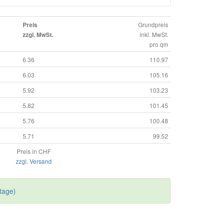
Grundpreis
Preis
inkl. MwSt.
zzgl. MwSt.
pro qm
6.36
110.97
6.03
105.16
5.92
103.23
5.82
101.45
5.76
100.48
5.71
99.52
Preis in CHF
zzgl. Versand
tage)