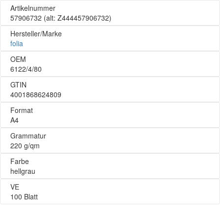
Artikelnummer
57906732
(alt: Z444457906732)
Hersteller/Marke
folia
OEM
6122/4/80
GTIN
4001868624809
Format
A4
Grammatur
220 g/qm
Farbe
hellgrau
VE
100 Blatt