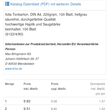
Katalog-Datenblatt (PDF) mit weiteren Details
folia Tonkarton, DIN A4, 220g/qm, 100 Blatt, hellgrau
säurefrei, durchgefärbte Qualität
hochwertige Haptik und Saugstärke
beinhaltet: 100 Blatt
(6122/4/80)
Informationen zur Produktsicherheit, Hersteller/EU Verantwortliche
Person
Max Bringmann KG
Johann-Höllfritsch-Str. 37
D-90530 Wendelstein
www.folia.de
Grundpreis
Menge
Preis
Preis
inkl. MwSt.
inkl. MwSt.
zzgl. MwSt.
pro qm
1
9.82
9.08
1.57
2
9.51
8.80
1.52