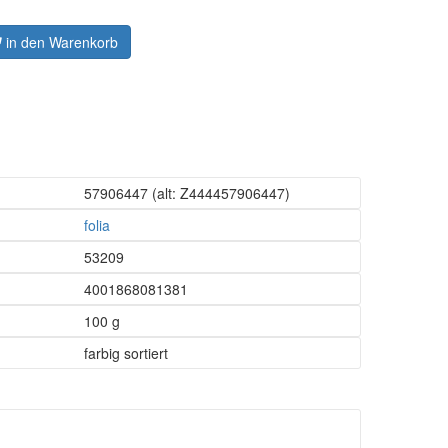
in den Warenkorb
57906447
(alt: Z444457906447)
folia
53209
4001868081381
100 g
farbig sortiert