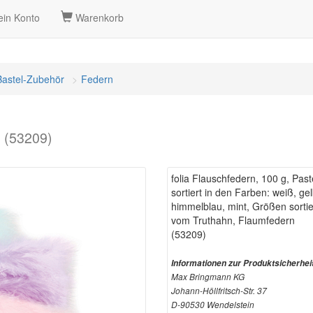
in Konto
Warenkorb
Bastel-Zubehör
Federn
n (53209)
folia Flauschfedern, 100 g, Past
sortiert in den Farben: weiß, gelb
himmelblau, mint, Größen sorti
vom Truthahn, Flaumfedern
(53209)
Informationen zur Produktsicherhei
Max Bringmann KG
Johann-Höllfritsch-Str. 37
D-90530 Wendelstein