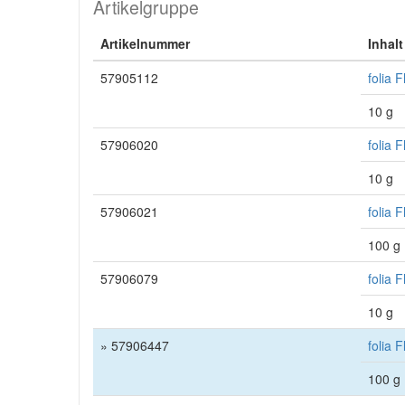
Artikelgruppe
Artikelnummer
Inhalt
57905112
folia 
10 g
57906020
folia 
10 g
57906021
folia 
100 g
57906079
folia 
10 g
» 57906447
folia 
100 g