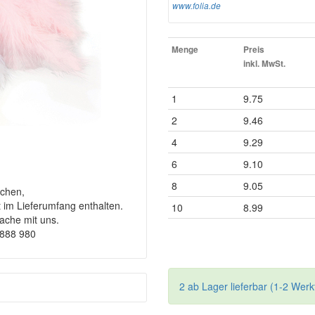
www.folia.de
Menge
Preis
inkl. MwSt.
1
9.75
2
9.46
4
9.29
6
9.10
8
9.05
chen,
t im Lieferumfang enthalten.
10
8.99
rache mit uns.
9888 980
2 ab Lager lieferbar (1-2 Werk