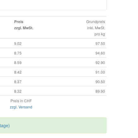
Grundpreis
Preis
inkl. MwSt.
zzgl. MwSt.
pro kg
9.02
97.50
8.75
94.60
8.59
92.90
8.42
91.00
8.37
90.50
8.32
89.90
Preis in CHF
zzgl. Versand
tage)