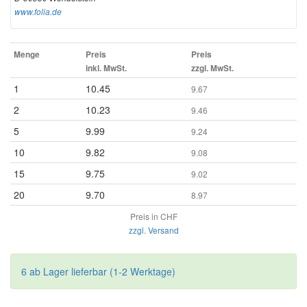
www.folia.de
Menge
Preis
Preis
inkl. MwSt.
zzgl. MwSt.
1
10.45
9.67
2
10.23
9.46
5
9.99
9.24
10
9.82
9.08
15
9.75
9.02
20
9.70
8.97
Preis in CHF
zzgl. Versand
6 ab Lager lieferbar (1-2 Werktage)