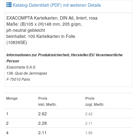
Katalog-Datenblatt (PDF) mit weiteren Details
EXACOMPTA Karteikarten, DIN A6, liniert, rosa
Maße: (B)105 x (H)148 mm, 205 g/qm,
ph-neutral gebleicht
beinhaltet: 100 Karteikarten in Folie
(10839SE)
Informationen zur Produktsicherheit, Hersteller/EU Verantwortliche
Person
Exacompta S.A.S.
138, Quai de Jemmapes
F-75010 Paris
Menge
Preis
Preis
inkl. MwSt.
zzgl. MwSt.
1
2.62
2.42
2
2.28
2.11
4
2.11
1.95