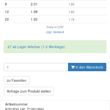
8
2.01
1.86
12
1.98
1.83
20
1.92
1.78
Preis in CHF
zzgl. Versand
27 ab Lager lieferbar (1-2 Werktage)
in den Warenkorb
zu Favoriten
Anfrage zum Produkt stellen
Artikelnummer
8701832
(alt: Z1261366)