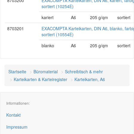
8703200
EXACOMPTA Karteikarten, DIN A6, kariert, farbi
sortiert (10254E)
kariert
A6
205 g/qm
sortiert
8703201
EXACOMPTA Karteikarten, DIN A6, blanko, farbi
sortiert (10554E)
blanko
A6
205 g/qm
sortiert
Startseite
Büromaterial
Schreibtisch & mehr
Karteikarten & Karteiregister
Karteikarten, A6
Informationen:
Kontakt
Impressum