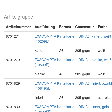
Artikelgruppe
Artikelnummer
Ausführung
Format
Grammatur
Farbe
8701271
EXACOMPTA Karteikarten, DIN A6, kariert, weiß
(10209E)
kariert
A6
205 g/qm
weiß
8701279
EXACOMPTA Karteikarten, DIN A6, blanko, weiß
(10509E)
blanko
A6
205 g/qm
weiß
8701829
EXACOMPTA Karteikarten, DIN A6, liniert, azurb
(10819SE)
liniert
A6
205 g/qm
azurblau
8701830
EXACOMPTA Karteikarten, DIN A6, liniert, gelb
(10829SE)