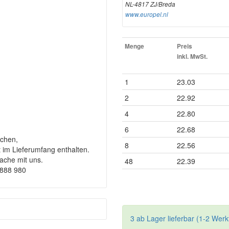
NL-4817 ZJ/Breda
www.europel.nl
Menge
Preis
inkl. MwSt.
1
23.03
2
22.92
4
22.80
6
22.68
chen,
8
22.56
t im Lieferumfang enthalten.
rache mit uns.
48
22.39
9888 980
3 ab Lager lieferbar (1-2 Werk