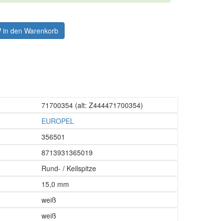
in den Warenkorb
71700354
(alt: Z444471700354)
EUROPEL
356501
8713931365019
Rund- / Keilspitze
15,0 mm
weiß
weiß