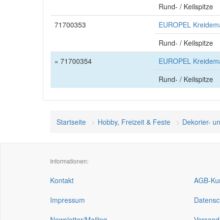
Rund- / Keilspitze
71700353
EUROPEL Kreidemark
Rund- / Keilspitze
» 71700354
EUROPEL Kreidemar
Rund- / Keilspitze
Startseite
Hobby, Freizeit & Feste
Dekorier- u
Informationen:
Kontakt
AGB-Kun
Impressum
Datensc
Newsletter/Mailing
Versand