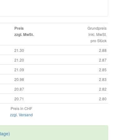
Grundpreis
Preis
inkl. MwSt.
zzgl. MwSt.
pro Stück
21.30
2.88
21.20
2.87
21.09
2.85
20.98
2.83
20.87
2.82
20.71
2.80
Preis in CHF
zzgl. Versand
tage)