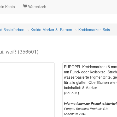
in Konto
Warenkorb
nd Bastelfarben
Kreide-Marker & -Farben
Kreidemarker, Sets
i, weiß (356501)
EUROPEL Kreidemarker 15 mm, 
mit Rund- oder Keilspitze, Stric
wasserbasierte Pigmenttinte, ge
für alle glatten Oberflächen wie
beinhaltet: 8 Marker
(356501)
Informationen zur Produktsicherhei
Europel Business Products B.V.
Minervum 7243