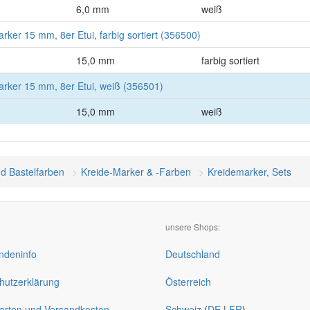
6,0 mm
weiß
er 15 mm, 8er Etui, farbig sortiert (356500)
15,0 mm
farbig sortiert
ker 15 mm, 8er Etui, weiß (356501)
15,0 mm
weiß
nd Bastelfarben
Kreide-Marker & -Farben
Kreidemarker, Sets
unsere Shops:
deninfo
Deutschland
hutzerklärung
Österreich
arten und Versandkosten
Schweiz
(
DE
|
FR
)