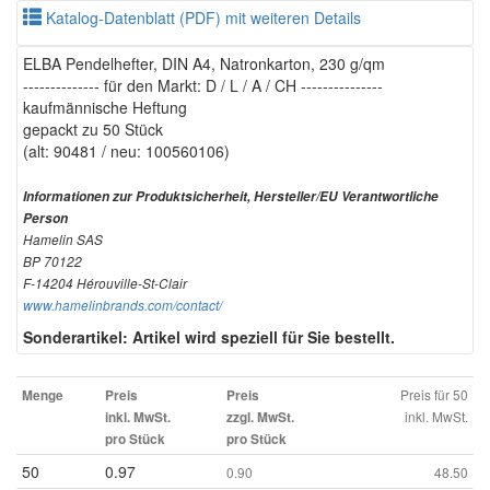
Katalog-Datenblatt (PDF) mit weiteren Details
ELBA Pendelhefter, DIN A4, Natronkarton, 230 g/qm
-------------- für den Markt: D / L / A / CH ---------------
kaufmännische Heftung
gepackt zu 50 Stück
(alt: 90481 / neu: 100560106)
Informationen zur Produktsicherheit, Hersteller/EU Verantwortliche
Person
Hamelin SAS
BP 70122
F-14204 Hérouville-St-Clair
www.hamelinbrands.com/contact/
Sonderartikel: Artikel wird speziell für Sie bestellt.
Preis für 50
Menge
Preis
Preis
inkl. MwSt.
inkl. MwSt.
zzgl. MwSt.
pro Stück
pro Stück
50
0.97
0.90
48.50