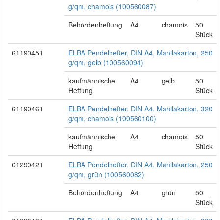
g/qm, chamois (100560087)
Behördenheftung
A4
chamois
50
Stück
61190451
ELBA Pendelhefter, DIN A4, Manilakarton, 250
g/qm, gelb (100560094)
kaufmännische
A4
gelb
50
Heftung
Stück
61190461
ELBA Pendelhefter, DIN A4, Manilakarton, 320
g/qm, chamois (100560100)
kaufmännische
A4
chamois
50
Heftung
Stück
61290421
ELBA Pendelhefter, DIN A4, Manilakarton, 250
g/qm, grün (100560082)
Behördenheftung
A4
grün
50
Stück