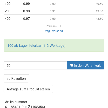
100
0.99
0.92
49.50
200
0.98
0.91
49.00
400
0.97
0.90
48.50
Preis in CHF
zzgl. Versand
100 ab Lager lieferbar (1-2 Werktage)
in den Warenkorb
zu Favoriten
Anfrage zum Produkt stellen
Artikelnummer
61185421
(alt: Z1192354)