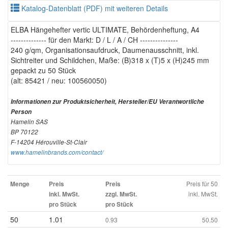
Katalog-Datenblatt (PDF) mit weiteren Details
ELBA Hängehefter vertic ULTIMATE, Behördenheftung, A4
-------------- für den Markt: D / L / A / CH ---------------
240 g/qm, Organisationsaufdruck, Daumenausschnitt, inkl.
Sichtreiter und Schildchen, Maße: (B)318 x (T)5 x (H)245 mm
gepackt zu 50 Stück
(alt: 85421 / neu: 100560050)
Informationen zur Produktsicherheit, Hersteller/EU Verantwortliche
Person
Hamelin SAS
BP 70122
F-14204 Hérouville-St-Clair
www.hamelinbrands.com/contact/
Preis für 50
Menge
Preis
Preis
inkl. MwSt.
inkl. MwSt.
zzgl. MwSt.
pro Stück
pro Stück
50
1.01
0.93
50.50