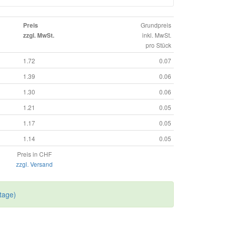
Grundpreis
Preis
inkl. MwSt.
zzgl. MwSt.
pro Stück
1.72
0.07
1.39
0.06
1.30
0.06
1.21
0.05
1.17
0.05
1.14
0.05
Preis in CHF
zzgl. Versand
tage)