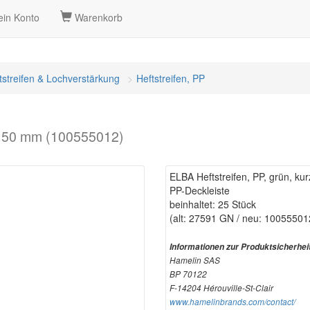
in Konto
Warenkorb
tstreifen & Lochverstärkung
Heftstreifen, PP
x 150 mm (100555012)
ELBA Heftstreifen, PP, grün, ku
PP-Deckleiste
beinhaltet: 25 Stück
(alt: 27591 GN / neu: 10055501
Informationen zur Produktsicherhei
Hamelin SAS
BP 70122
F-14204 Hérouville-St-Clair
www.hamelinbrands.com/contact/