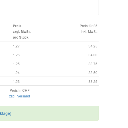
Preis für 25
Preis
inkl. MwSt.
zzgl. MwSt.
pro Stück
1.27
34.25
1.26
34.00
1.25
33.75
1.24
33.50
1.23
33.25
Preis in CHF
zzgl. Versand
rktage)