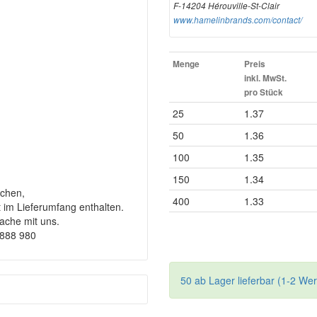
F-14204 Hérouville-St-Clair
www.hamelinbrands.com/contact/
Menge
Preis
inkl. MwSt.
pro Stück
25
1.37
50
1.36
100
1.35
150
1.34
chen,
400
1.33
t im Lieferumfang enthalten.
rache mit uns.
9888 980
50 ab Lager lieferbar (1-2 We