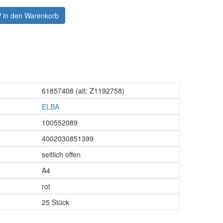
in den Warenkorb
61857408
(alt: Z1192758)
ELBA
100552089
4002030851399
seitlich offen
A4
rot
25 Stück