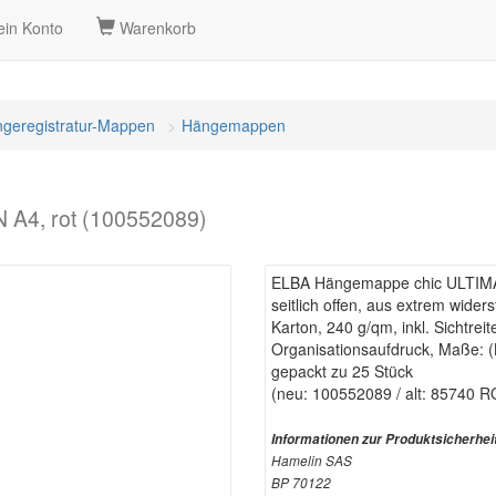
in Konto
Warenkorb
geregistratur-Mappen
Hängemappen
A4, rot (100552089)
ELBA Hängemappe chic ULTIMAT
seitlich offen, aus extrem wide
Karton, 240 g/qm, inkl. Sichtrei
Organisationsaufdruck, Maße: 
gepackt zu 25 Stück
(neu: 100552089 / alt: 85740 R
Informationen zur Produktsicherhei
Hamelin SAS
BP 70122