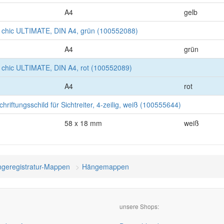
A4
gelb
hic ULTIMATE, DIN A4, grün (100552088)
A4
grün
hic ULTIMATE, DIN A4, rot (100552089)
A4
rot
riftungsschild für Sichtreiter, 4-zeilig, weiß (100555644)
58 x 18 mm
weiß
geregistratur-Mappen
Hängemappen
unsere Shops: