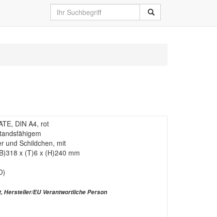
E, DIN A4, rot
rstandsfähigem
ter und Schildchen, mit
(B)318 x (T)6 x (H)240 mm
O)
t, Hersteller/EU Verantwortliche Person