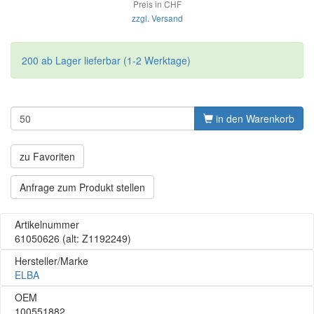
Preis in CHF
zzgl. Versand
200 ab Lager lieferbar (1-2 Werktage)
in den Warenkorb
zu Favoriten
Anfrage zum Produkt stellen
Artikelnummer
61050626
(alt: Z1192249)
Hersteller/Marke
ELBA
OEM
100551882