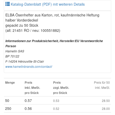
Katalog-Datenblatt (PDF) mit weiteren Details
ELBA Ösenhefter aus Karton, rot, kaufmännische Heftung
halber Vorderdeckel
gepackt zu 50 Stück
(alt: 21451 RO / neu: 100551882)
Informationen zur Produktsicherheit, Hersteller/EU Verantwortliche
Person
Hamelin SAS
BP 70122
F-14204 Hérouville-St-Clair
www.hamelinbrands.com/contact/
Preis für 50
Menge
Preis
Preis
inkl. MwSt.
inkl. MwSt.
zzgl. MwSt.
pro Stück
pro Stück
50
0.57
0.53
28.50
250
0.56
0.52
28.00