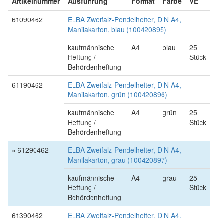
Artikelnummer
Ausführung
Format
Farbe
VE
61090462
ELBA Zweifalz-Pendelhefter, DIN A4,
Manilakarton, blau (100420895)
kaufmännische
A4
blau
25
Heftung /
Stück
Behördenheftung
61190462
ELBA Zweifalz-Pendelhefter, DIN A4,
Manilakarton, grün (100420896)
kaufmännische
A4
grün
25
Heftung /
Stück
Behördenheftung
» 61290462
ELBA Zweifalz-Pendelhefter, DIN A4,
Manilakarton, grau (100420897)
kaufmännische
A4
grau
25
Heftung /
Stück
Behördenheftung
61390462
ELBA Zweifalz-Pendelhefter, DIN A4,