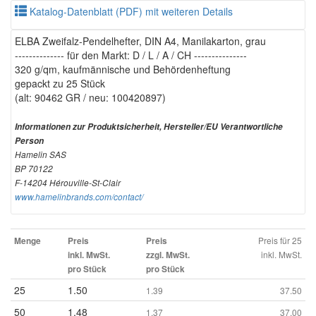
Katalog-Datenblatt (PDF) mit weiteren Details
ELBA Zweifalz-Pendelhefter, DIN A4, Manilakarton, grau
-------------- für den Markt: D / L / A / CH ---------------
320 g/qm, kaufmännische und Behördenheftung
gepackt zu 25 Stück
(alt: 90462 GR / neu: 100420897)
Informationen zur Produktsicherheit, Hersteller/EU Verantwortliche
Person
Hamelin SAS
BP 70122
F-14204 Hérouville-St-Clair
www.hamelinbrands.com/contact/
Preis für 25
Menge
Preis
Preis
inkl. MwSt.
inkl. MwSt.
zzgl. MwSt.
pro Stück
pro Stück
25
1.50
1.39
37.50
50
1.48
1.37
37.00