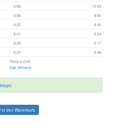
6.96
10.03
6.68
9.63
6.52
9.40
6.41
9.24
6.36
9.17
6.30
9.08
Preis in CHF
zzgl. Versand
rktage)
in den Warenkorb