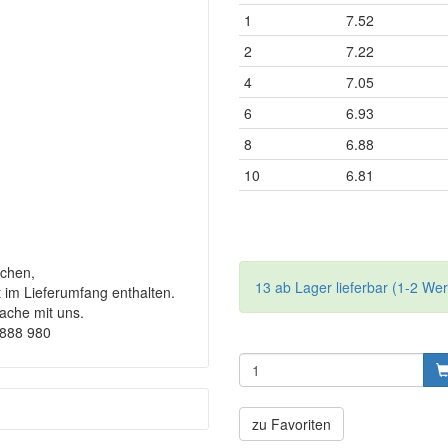
1
7.52
2
7.22
4
7.05
6
6.93
8
6.88
10
6.81
chen,
13 ab Lager lieferbar (1-2 We
t im Lieferumfang enthalten.
rache mit uns.
9888 980
zu Favoriten