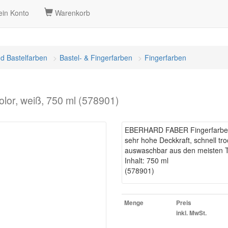
in Konto
Warenkorb
nd Bastelfarben
Bastel- & Fingerfarben
Fingerfarben
r, weiß, 750 ml (578901)
EBERHARD FABER Fingerfarbe E
sehr hohe Deckkraft, schnell tr
auswaschbar aus den meisten Tex
Inhalt: 750 ml
(578901)
Menge
Preis
inkl. MwSt.