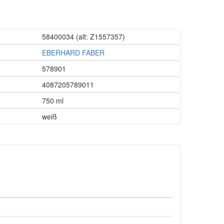
58400034
(alt: Z1557357)
EBERHARD FABER
578901
4087205789011
750 ml
weiß