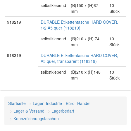
selbstklebend
(B)150 x (H)67
10
mm
Stück
918219
DURABLE Etikettentasche HARD COVER,
1/2 A5 quer (118219)
selbstklebend
(B)210 x (H) 74
10
mm
Stück
918319
DURABLE Etikettentasche HARD COVER,
A5 quer, transparent (118319)
selbstklebend
(B)210 x (H)148
10
mm
Stück
Startseite
Lager- Industrie - Büro- Handel
Lager & Versand
Lagerbedarf
Kennzeichnungstaschen