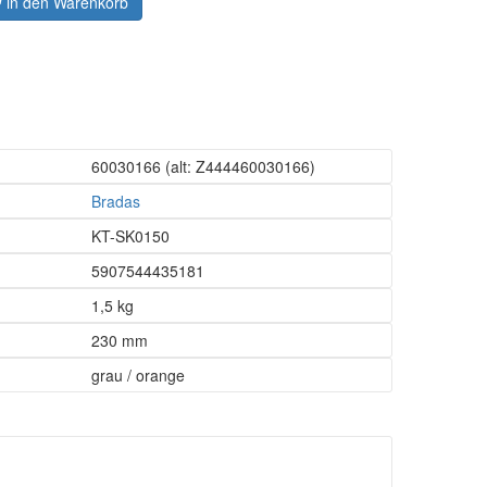
in den Warenkorb
60030166
(alt: Z444460030166)
Bradas
KT-SK0150
5907544435181
1,5 kg
230 mm
grau / orange