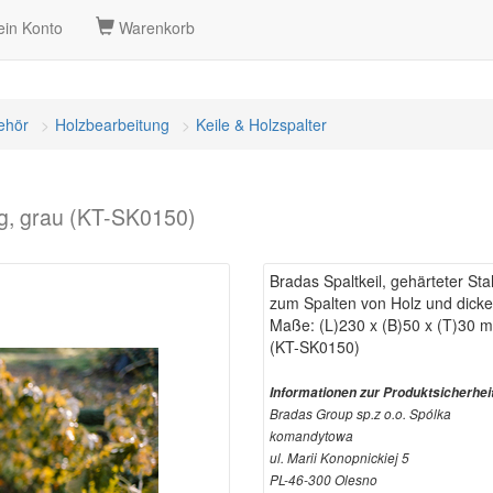
in Konto
Warenkorb
ehör
Holzbearbeitung
Keile & Holzspalter
 kg, grau (KT-SK0150)
Bradas Spaltkeil, gehärteter Sta
zum Spalten von Holz und dick
Maße: (L)230 x (B)50 x (T)30 
(KT-SK0150)
Informationen zur Produktsicherhei
Bradas Group sp.z o.o. Spólka
komandytowa
ul. Marii Konopnickiej 5
PL-46-300 Olesno