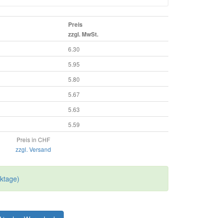
Preis
zzgl. MwSt.
6.30
5.95
5.80
5.67
5.63
5.59
Preis in CHF
zzgl. Versand
rktage)