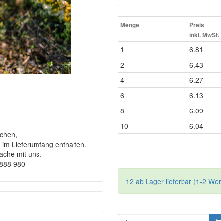
Menge
Preis
inkl. MwSt.
1
6.81
2
6.43
4
6.27
6
6.13
8
6.09
10
6.04
chen,
t im Lieferumfang enthalten.
rache mit uns.
9888 980
12 ab Lager lieferbar (1-2 We