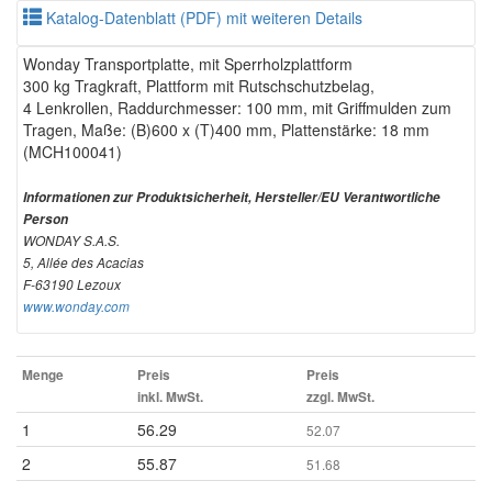
Katalog-Datenblatt (PDF) mit weiteren Details
Wonday Transportplatte, mit Sperrholzplattform
300 kg Tragkraft, Plattform mit Rutschschutzbelag,
4 Lenkrollen, Raddurchmesser: 100 mm, mit Griffmulden zum
Tragen, Maße: (B)600 x (T)400 mm, Plattenstärke: 18 mm
(MCH100041)
Informationen zur Produktsicherheit, Hersteller/EU Verantwortliche
Person
WONDAY S.A.S.
5, Allée des Acacias
F-63190 Lezoux
www.wonday.com
Menge
Preis
Preis
inkl. MwSt.
zzgl. MwSt.
1
56.29
52.07
2
55.87
51.68