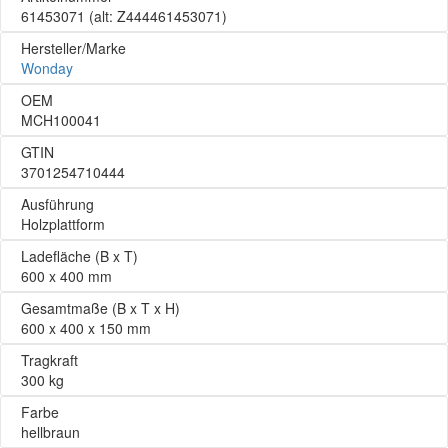
61453071
(alt: Z444461453071)
Hersteller/Marke
Wonday
OEM
MCH100041
GTIN
3701254710444
Ausführung
Holzplattform
Ladefläche (B x T)
600 x 400 mm
Gesamtmaße (B x T x H)
600 x 400 x 150 mm
Tragkraft
300 kg
Farbe
hellbraun