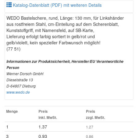
Katalog-Datenblatt (PDF) mit weiteren Details
WEDO Bastelschere, rund, Länge: 130 mm, für Linkshänder
aus rostfreiem Stahl, cm-Einteilung auf dem Scherenblatt,
Kunststoffgriff, mit Namensfeld, auf SB-Karte,
Lieferung erfolgt farbig sortiert in gelb/rot und
gelb/violett, kein spezieller Farbwunsch möglich!
(77 51)
Informationen zur Produktsicherheit, Hersteller/EU Verantwortliche
Person
Werner Dorsch GmbH
Dieselstraße 13
D-64807 Dieburg
www.wedo.de
Menge
Preis
Preis
inkl. MwSt.
zzgl. MwSt.
1
1.37
1.27
3
0.93
0.86