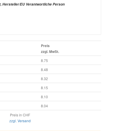
t, Hersteller/EU Verantwortliche Person
Preis
zzgl. MwSt.
8.75
8.48
8.32
8.15
8.10
8.04
Preis in CHF
zzgl. Versand