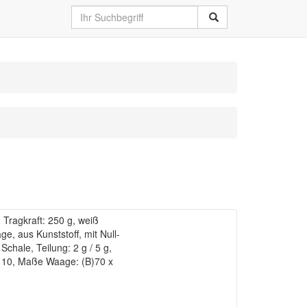
ragkraft: 250 g, weiß
e, aus Kunststoff, mit Null-
chale, Teilung: 2 g / 5 g,
)110, Maße Waage: (B)70 x