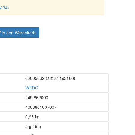
W 34)
in den Warenkorb
62005032
(alt: Z1193100)
WEDO
249 862000
4003801007007
0,25 kg
2 g / 5 g