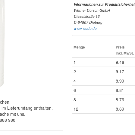
Informationen zur Produktsicherhei
Werner Dorsch GmbH
Dieselstraße 13
D-64807 Dieburg
www.wedo.de
Menge
Preis
inkl. MwSt.
1
9.46
2
9.17
4
8.99
6
8.81
8
8.76
chen,
t im Lieferumfang enthalten.
12
8.69
rache mit uns.
9888 980