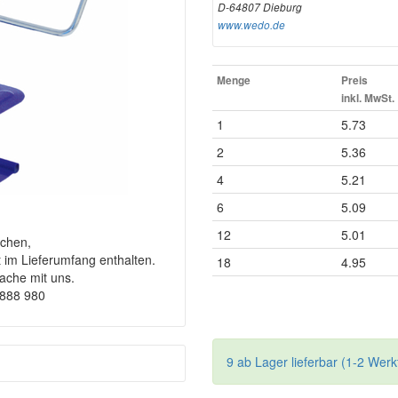
D-64807 Dieburg
www.wedo.de
Menge
Preis
inkl. MwSt.
1
5.73
2
5.36
4
5.21
6
5.09
12
5.01
chen,
t im Lieferumfang enthalten.
18
4.95
rache mit uns.
9888 980
9 ab Lager lieferbar (1-2 Werk