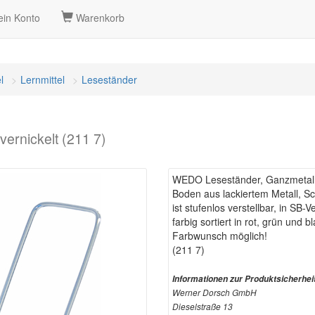
in Konto
Warenkorb
l
Lernmittel
Leseständer
ernickelt (211 7)
WEDO Leseständer, Ganzmetall,
Boden aus lackiertem Metall, S
ist stufenlos verstellbar, in SB
farbig sortiert in rot, grün und bl
Farbwunsch möglich!
(211 7)
Informationen zur Produktsicherhei
Werner Dorsch GmbH
Dieselstraße 13