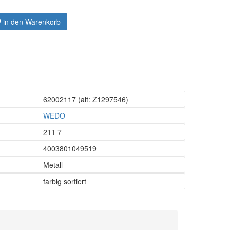
in den Warenkorb
62002117
(alt: Z1297546)
WEDO
211 7
4003801049519
Metall
farbig sortiert