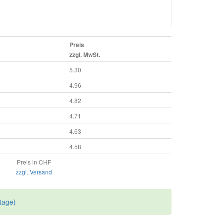
Preis
zzgl. MwSt.
5.30
4.96
4.82
4.71
4.63
4.58
Preis in CHF
zzgl. Versand
tage)