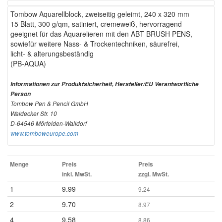
Tombow Aquarellblock, zweiseitig geleimt, 240 x 320 mm
15 Blatt, 300 g/qm, satiniert, cremeweiß, hervorragend
geeignet für das Aquarelieren mit den ABT BRUSH PENS,
sowiefür weitere Nass- & Trockentechniken, säurefrei,
licht- & alterungsbeständig
(PB-AQUA)
Informationen zur Produktsicherheit, Hersteller/EU Verantwortliche
Person
Tombow Pen & Pencil GmbH
Waldecker Str. 10
D-64546 Mörfelden-Walldorf
www.tomboweurope.com
Menge
Preis
Preis
inkl. MwSt.
zzgl. MwSt.
1
9.99
9.24
2
9.70
8.97
4
9.58
8.86