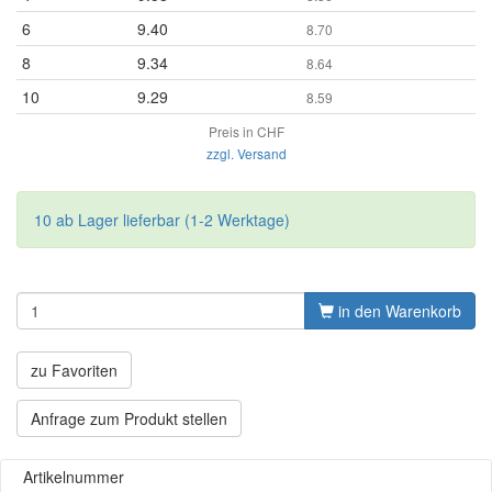
6
9.40
8.70
8
9.34
8.64
10
9.29
8.59
Preis in CHF
zzgl. Versand
10 ab Lager lieferbar (1-2 Werktage)
in den Warenkorb
zu Favoriten
Anfrage zum Produkt stellen
Artikelnummer