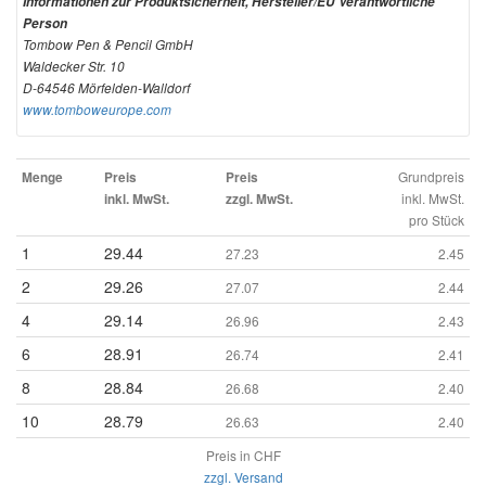
Informationen zur Produktsicherheit, Hersteller/EU Verantwortliche
Person
Tombow Pen & Pencil GmbH
Waldecker Str. 10
D-64546 Mörfelden-Walldorf
www.tomboweurope.com
Grundpreis
Menge
Preis
Preis
inkl. MwSt.
inkl. MwSt.
zzgl. MwSt.
pro Stück
1
29.44
27.23
2.45
2
29.26
27.07
2.44
4
29.14
26.96
2.43
6
28.91
26.74
2.41
8
28.84
26.68
2.40
10
28.79
26.63
2.40
Preis in CHF
zzgl. Versand