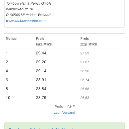
Tombow Pen & Pencil GmbH
Waldecker Str. 10
D-64546 Mörfelden-Walldorf
www.tomboweurope.com
Menge
Preis
Preis
inkl. MwSt.
zzgl. MwSt.
1
29.44
27.23
2
29.26
27.07
4
29.14
26.96
6
28.91
26.74
8
28.84
26.68
10
28.79
26.63
Preis in CHF
zzgl. Versand