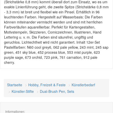
(Strichstärke 0,8 mm) kommt überall dort zum Einsatz, wo es um
exakte Linienführung geht, die zweite Spitze (Strichstärke 0,8 mm
- 3,3 mm) ist breit und flexibel wie ein Pinsel. Erhältlich in 96
leuchtenden Farben. Hergestellt auf Wasserbasis: Die Farben
können miteinander vermischt werden und sind mit herrlichen
Farbverläufen aquarellierbar. Perfekt für Kartengestalten,
Motivstempeln, Skizzieren, Comiczeichnen, Illustrieren, Hand
Lettering u. v. m. Die Farben sind säurefrei, ungiftig und
geruchlos. Lichtechtheit wird nicht garantiert. Inhalt 12er-Set
Pastellfarben: N60 cool grey6, 062 pale yellow, 243 mint, 245 sap
green, 451 sky blue, 452 process blue, 553 mist purple, 623
purple sage, 673 orchid, 723 pink, 761 carnation, 912 pale
cherry.
Startseite
Hobby, Freizeit & Feste
Künstlerbedarf
Künstler-Stifte
Dual-Brush Pen, Sets
Informationen: