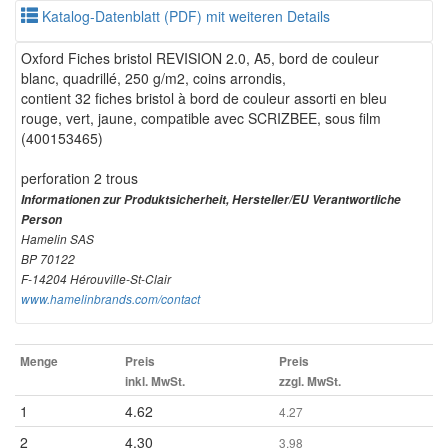
Katalog-Datenblatt (PDF) mit weiteren Details
Oxford Fiches bristol REVISION 2.0, A5, bord de couleur
blanc, quadrillé, 250 g/m2, coins arrondis,
contient 32 fiches bristol à bord de couleur assorti en bleu
rouge, vert, jaune, compatible avec SCRIZBEE, sous film
(400153465)
perforation 2 trous
Informationen zur Produktsicherheit, Hersteller/EU Verantwortliche
Person
Hamelin SAS
BP 70122
F-14204 Hérouville-St-Clair
www.hamelinbrands.com/contact
Menge
Preis
Preis
inkl. MwSt.
zzgl. MwSt.
1
4.62
4.27
2
4.30
3.98