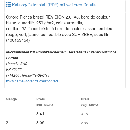
Katalog-Datenblatt (PDF) mit weiteren Details
Oxford Fiches bristol REVISION 2.0, A6, bord de couleur
blanc, quadrillé, 250 g/m2, coins arrondis,
contient 32 fiches bristol à bord de couleur assorti en bleu
rouge, vert, jaune, compatible avec SCRIZBEE, sous film
(400153454)
Informationen zur Produktsicherheit, Hersteller/EU Verantwortliche
Person
Hamelin SAS
BP 70122
F-14204 Hérouville-St-Clair
www.hamelinbrands.com/contact
Menge
Preis
Preis
inkl. MwSt.
zzgl. MwSt.
1
3.41
3.15
2
3.09
2.86