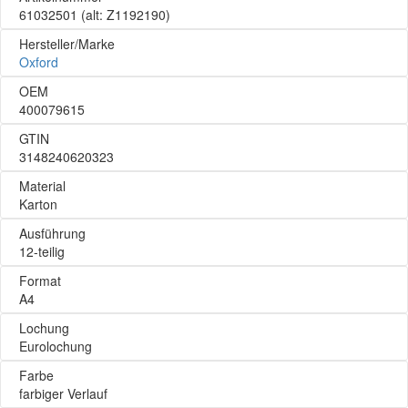
61032501
(alt: Z1192190)
Hersteller/Marke
Oxford
OEM
400079615
GTIN
3148240620323
Material
Karton
Ausführung
12-teilig
Format
A4
Lochung
Eurolochung
Farbe
farbiger Verlauf