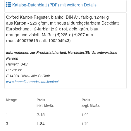
Katalog-Datenblatt (PDF) mit weiteren Details
Oxford Karton-Register, blanko, DIN A4, farbig, 12-teilig
aus Karton - 225 g/qm, mit neutral durchgefärbtem Deckblatt
Eurolochung, 12-farbig: je 2 x rot, gelb, grün, blau,
orange und violett, Maße: (B)225 x (H)297 mm
(neu: 400079615 / alt: 100204943)
Informationen zur Produktsicherheit, Hersteller/EU Verantwortliche
Person
Hamelin SAS
BP 70122
F-14204 Hérouville-St-Clair
www.hamelinbrands.com/contact
Menge
Preis
Preis
inkl. MwSt.
zzgl. MwSt.
1
2.15
1.99
3
1.84
1.70