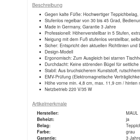
Beschreibung
Gegen kalte Füße: Hochwertiger Teppichbelag, 
Stufenlos regelbar von 30 bis 45 Grad, Bedienu
Made in Germany, Garantie 3 Jahre
Professionell: Höhenverstellbar in 5 Stufen, extr
Neigung mit dem Fuß stufenlos verstellbar, se
Sicher: Entspricht den aktuellen Richtlinien un
Design-Modell
Ergonomisch: Zum Ausgleich bei starren Tisch
Durchdacht: Keine störenden Bügel für seitlich
Stabil: Aus bruchsicherem Kunststoff, rutsch
EMV-Prüfung (Elektromagnetische Verträglichkei
Höhe vorne min. 4,8 cm, max. 11,9 cm / hinten 
Netzbetrieb 220 V/35 W
Artikelmerkmale
Hersteller:
MAUL
Beheizt:
ja
Belag:
Teppic
Farbe:
grau
Garantie:
3 Jahr