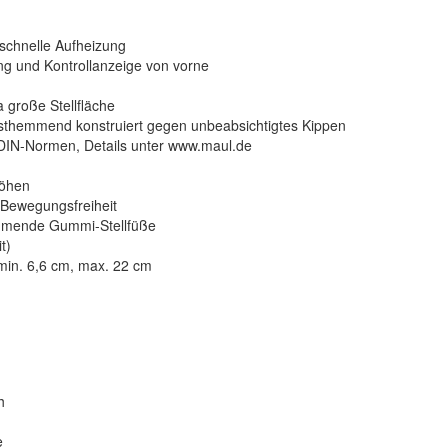
schnelle Aufheizung
ng und Kontrollanzeige von vorne
a große Stellfläche
lbsthemmend konstruiert gegen unbeabsichtigtes Kippen
d DIN-Normen, Details unter www.maul.de
höhen
e Bewegungsfreiheit
hemmende Gummi-Stellfüße
t)
min. 6,6 cm, max. 22 cm
h
e