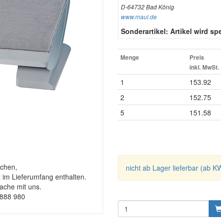
D-64732 Bad König
www.maul.de
Sonderartikel: Artikel wird spez
Menge
Preis
inkl. MwSt.
1
153.92
2
152.75
5
151.58
chen,
nicht ab Lager lieferbar (ab K
t im Lieferumfang enthalten.
rache mit uns.
9888 980