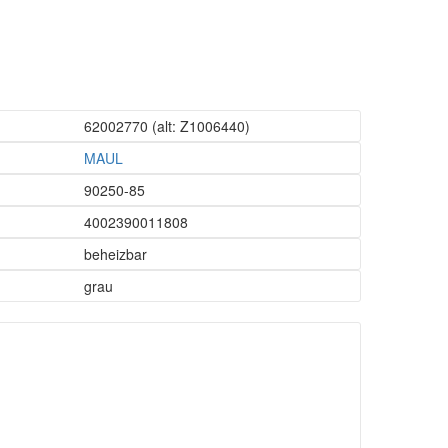
62002770
(alt: Z1006440)
MAUL
90250-85
4002390011808
beheizbar
grau