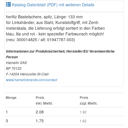
Katalog-Datenblatt (PDF) mit weiteren Details
herlitz Bastelschere, spitz, Länge: 133 mm
für Linkshänder, aus Stahl, Kunststoffgriff, mit Zenti-
meterskala, die Lieferung erfolgt sortiert in den Farben
blau, lila und rot - kein spezieller Farbwunsch möglich!
(neu: 300014825 / alt: 01947787-003)
Informationen zur Produktsicherheit, Hersteller/EU Verantwortliche
Person
Hamelin SAS
BP 70122
F-14204 Hérouville-St-Clair
www.hamelinbrands.com/contact
Menge
Preis
Preis
inkl. MwSt.
zzgl. MwSt.
1
2.08
1.92
3
1.75
1.62