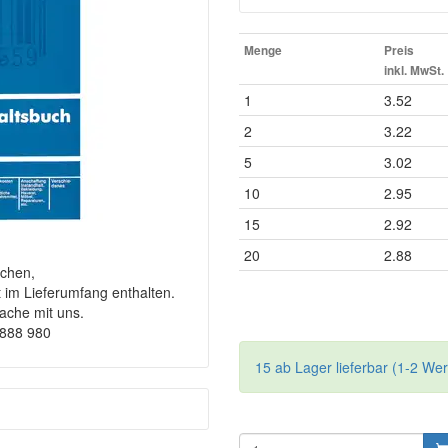
Menge
Preis
inkl. MwSt.
1
3.52
2
3.22
5
3.02
10
2.95
15
2.92
20
2.88
chen,
t im Lieferumfang enthalten.
rache mit uns.
9888 980
15 ab Lager lieferbar (1-2 We