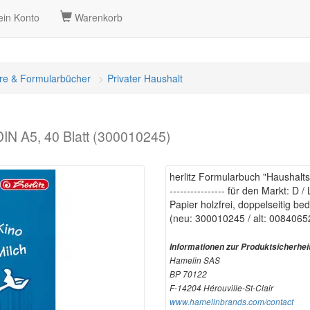
in Konto
Warenkorb
re & Formularbücher
Privater Haushalt
DIN A5, 40 Blatt (300010245)
herlitz Formularbuch "Haushalts
---------------- für den Markt: D / L
Papier holzfrei, doppelseitig be
(neu: 300010245 / alt: 0084065
Informationen zur Produktsicherhei
Hamelin SAS
BP 70122
F-14204 Hérouville-St-Clair
www.hamelinbrands.com/contact