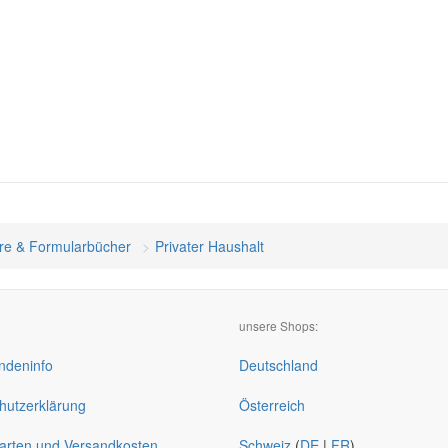
re & Formularbücher
Privater Haushalt
unsere Shops:
deninfo
Deutschland
hutzerklärung
Österreich
arten und Versandkosten
Schweiz
(
DE
|
FR
)