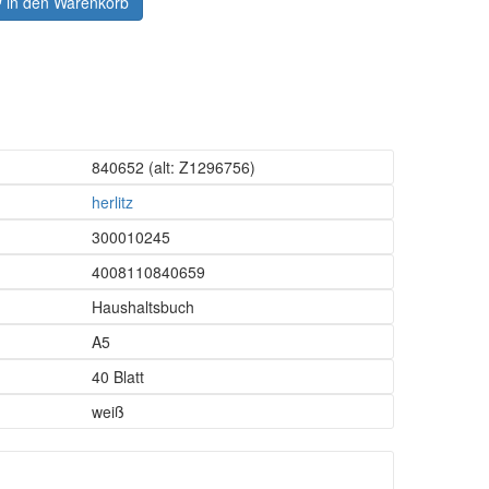
in den Warenkorb
840652
(alt: Z1296756)
herlitz
300010245
4008110840659
Haushaltsbuch
A5
40 Blatt
weiß