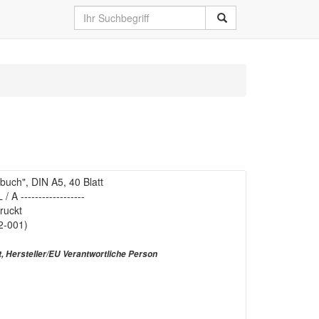
buch", DIN A5, 40 Blatt
 / A ------------------
druckt
2-001)
t, Hersteller/EU Verantwortliche Person