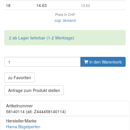
18
14.63
13.53
Preis in CHF
zzgl. Versand
2 ab Lager lieferbar (1-2 Werktage)
in den Warenkorb
zu Favoriten
Anfrage zum Produkt stellen
Artikelnummer
58140114
(alt: Z444458140114)
Hersteller/Marke
Hama Bügelperlen