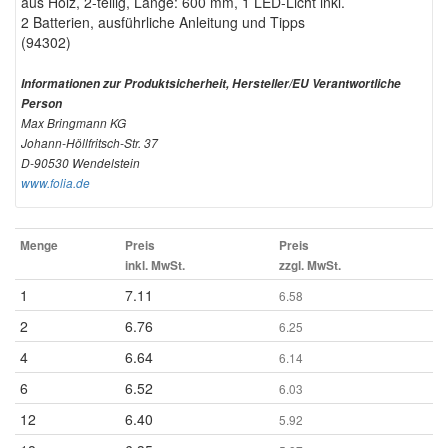
aus Holz, 2-teilig, Länge: 600 mm, 1 LED-Licht inkl.
2 Batterien, ausführliche Anleitung und Tipps
(94302)
Informationen zur Produktsicherheit, Hersteller/EU Verantwortliche
Person
Max Bringmann KG
Johann-Höllfritsch-Str. 37
D-90530 Wendelstein
www.folia.de
Menge
Preis
Preis
inkl. MwSt.
zzgl. MwSt.
1
7.11
6.58
2
6.76
6.25
4
6.64
6.14
6
6.52
6.03
12
6.40
5.92