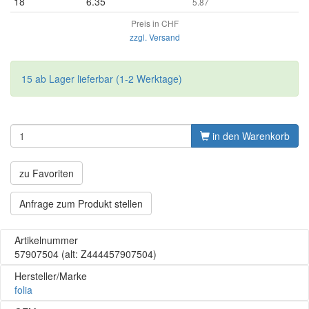
18
6.35
5.87
Preis in CHF
zzgl. Versand
15 ab Lager lieferbar (1-2 Werktage)
in den Warenkorb
zu Favoriten
Anfrage zum Produkt stellen
Artikelnummer
57907504
(alt: Z444457907504)
Hersteller/Marke
folia