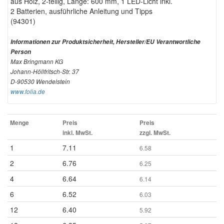
aus Holz, 2-teilig, Länge: 600 mm, 1 LED-Licht inkl.
2 Batterien, ausführliche Anleitung und Tipps
(94301)
Informationen zur Produktsicherheit, Hersteller/EU Verantwortliche
Person
Max Bringmann KG
Johann-Höllfritsch-Str. 37
D-90530 Wendelstein
www.folia.de
Menge
Preis
Preis
inkl. MwSt.
zzgl. MwSt.
1
7.11
6.58
2
6.76
6.25
4
6.64
6.14
6
6.52
6.03
12
6.40
5.92