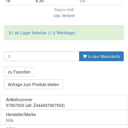
18
6.35
5.87
Preis in CHF
zzgl. Versand
21 ab Lager lieferbar (1-2 Werktage)
in den Warenkorb
zu Favoriten
Anfrage zum Produkt stellen
Artikelnummer
57907503
(alt: Z444457907503)
Hersteller/Marke
folia